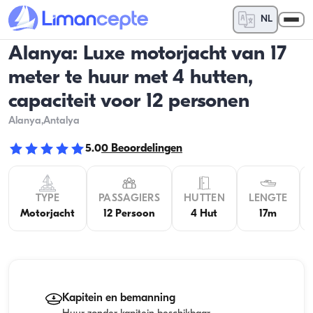
NL
Alanya: Luxe motorjacht van 17
meter te huur met 4 hutten,
capaciteit voor 12 personen
Alanya
,Antalya
5.0
0
Beoordelingen
TYPE
PASSAGIERS
HUTTEN
LENGTE
Motorjacht
12 Persoon
4 Hut
17m
Kapitein en bemanning