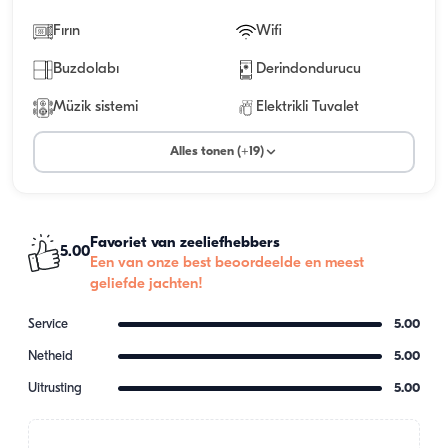
Fırın
Wifi
Buzdolabı
Derindondurucu
Müzik sistemi
Elektrikli Tuvalet
Alles tonen (+19)
Favoriet van zeeliefhebbers
5.00
Een van onze best beoordeelde en meest
geliefde jachten!
Service
5.00
Netheid
5.00
Uitrusting
5.00