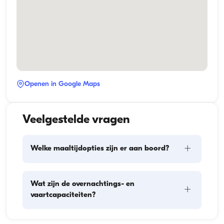
Openen in Google Maps
Veelgestelde vragen
+
Welke maaltijdopties zijn er aan boord?
De maaltijdplanning aan boord omvat twee 
Wat zijn de overnachtings- en
+
hoofdonderdelen: het inslaan van proviand en de 
vaartcapaciteiten?
bereiding van de maaltijden. Gasten kunnen zelf de 
boodschappen doen of dit aan de bemanning 
overlaten. De bereiding van de maaltijden wordt 
De overnachtingscapaciteit geeft aan hoeveel 