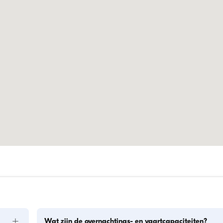
+
Wat zijn de overnachtings- en vaartcapaciteiten?