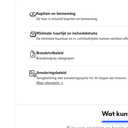
Kapitein en bemanning
De huur is inclusief kapitein en bemanning.
Minimale huurtijd en incheckdatums
De minimale huurduur en in-/uitchecktijden kunnen variëren afh
Brandstofbeleid
Brandstofprijs inbegrepen
Annuleringsbeleid
Terugbetaling met annuleringsoptie tot 30 dagen van tevoren.
Meer informatie →
Wat kunt