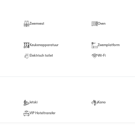
Zwemvest
Oven
Keukenapparatuur
Zwemplatform
Elektrisch toilet
Wi-Fi
Jetski
Kano
VIP Hoteltransfer