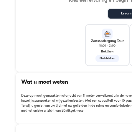
Kies een ervaring en begin 
Ervari
Zonsondergang Tour
18:00
-
21:00
Bekijken
Ontdekken
Wat u moet weten
Deze op maat gemaakte motorjacht van 11 meter verwelkomt u in de have
huwelijksaanzoeken of vrijgezellenfeesten. Met een capaciteit voor 10 p
Terwijl u geniet van uw tijd met uw geliefden in de ruime en comfortabele 
met het unieke uitzicht van Büyükçekmece!