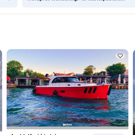
len: 
De overnachtingscapaciteit geeft aan hoeveel personen een
en. 
boot 's nachts kan herbergen, terwijl de vaartcapaciteit het 
maximum aantal passagiers tijdens dagtochten is. Bij 
dt 
overnachtingen geldt de overnachtingscapaciteit; bij daghu
geldt de vaartcapaciteit.