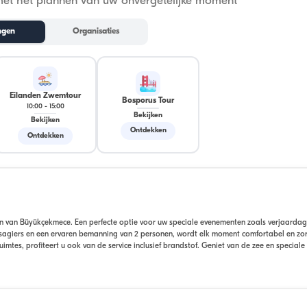
met het plannen van uw onvergetelijke moment
ngen
Organisaties
Eilanden Zwemtour
Bosporus Tour
10:00
-
15:00
Bekijken
Bekijken
Ontdekken
Ontdekken
n van Büyükçekmece. Een perfecte optie voor uw speciale evenementen zoals verjaardag
assagiers en een ervaren bemanning van 2 personen, wordt elk moment comfortabel en zo
ruimtes, profiteert u ook van de service inclusief brandstof. Geniet van de zee en specia