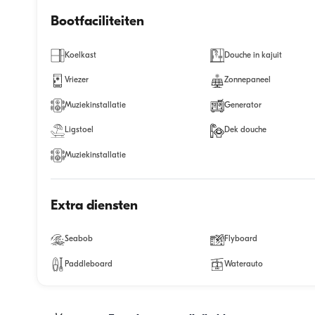
Bootfaciliteiten
Koelkast
Douche in kajuit
Vriezer
Zonnepaneel
Muziekinstallatie
Generator
Ligstoel
Dek douche
Muziekinstallatie
Extra diensten
Seabob
Flyboard
Paddleboard
Waterauto