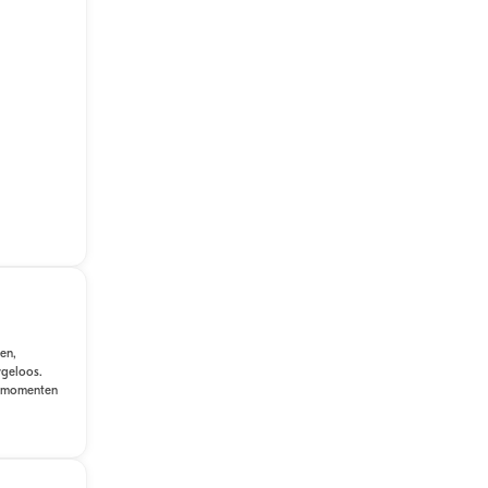
en,
rgeloos.
le momenten