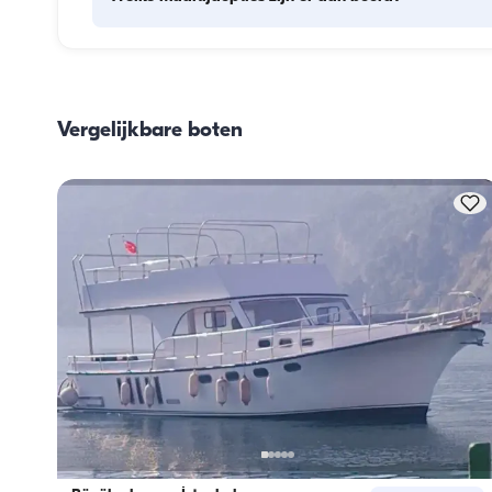
De maaltijdplanning aan boord omvat twee hoofdonderde
het inslaan van proviand en de bereiding van de maaltijd
Gasten kunnen zelf de boodschappen doen of dit aan de 
Vergelijkbare boten
bemanning overlaten. De bereiding van de maaltijden wor
door de bemanning verzorgd.