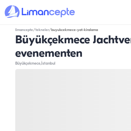
limancepte
/
tekneler
/
buyukcekmece-yat-kiralama
Büyükçekmece Jachtver
evenementen
Büyükçekmece
,İstanbul