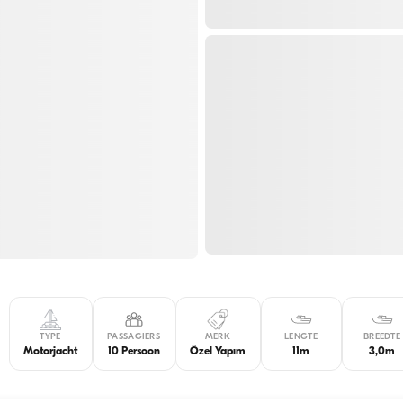
TYPE
PASSAGIERS
MERK
LENGTE
BREEDTE
Motorjacht
10 Persoon
Özel Yapım
11m
3,0m