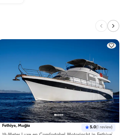
 
ren 
Dir
5% ko
Fethiye, Muğla
Fethi
5.0
(
1
review
)