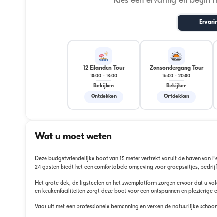
Kies een ervaring en begin 
Ervari
12 Eilanden Tour
Zonsondergang Tour
10:00
-
18:00
16:00
-
20:00
Bekijken
Bekijken
Ontdekken
Ontdekken
Wat u moet weten
Deze budgetvriendelijke boot van 15 meter vertrekt vanuit de haven van Fe
24 gasten biedt het een comfortabele omgeving voor groepsuitjes, bedrij
Het grote dek, de ligstoelen en het zwemplatform zorgen ervoor dat u volo
en keukenfaciliteiten zorgt deze boot voor een ontspannen en plezierige e
Vaar uit met een professionele bemanning en verken de natuurlijke schoon