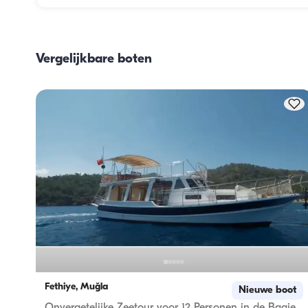
De maaltijdplanning aan boord omvat twee hoofdonderde
het inslaan van proviand en de bereiding van de maaltijd
Gasten kunnen zelf de boodschappen doen of dit aan de 
Vergelijkbare boten
bemanning overlaten. De bereiding van de maaltijden wor
door de bemanning verzorgd.
Fethiye, Muğla
Nieuwe boot
Onvergetelijke Zeetour voor 12 Personen in de Baaien van Fethiye met een Comfortabele Gulet van 14 Meter