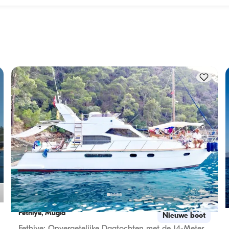
len: 
De overnachtingscapaciteit geeft aan hoeveel personen een
en. 
boot 's nachts kan herbergen, terwijl de vaartcapaciteit het 
maximum aantal passagiers tijdens dagtochten is. Bij 
dt 
overnachtingen geldt de overnachtingscapaciteit; bij daghu
geldt de vaartcapaciteit.
Fethiye, Muğla
Nieuwe boot
Fethiye: Onvergetelijke Dagtochten met de 14-Meter Luxe Motorjacht Calypso voor 12 Gasten