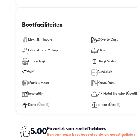
Bootfaciliteiten
Elektrikli Tuvalet
Güverte Duşu
Güneşlenme Yatağı
Klima
Can yeleği
Dingi Motoru
Wifi
Buzdolabı
Müzik sistemi
Kabin Duşu
Jeneratör
VİP Hotel Transfer (Ücretli
Kano (Ücretli)
Jet car (Ücretli)
Favoriet van zeeliefhebbers
5.00
Een van onze best beoordeelde en meest geliefde 