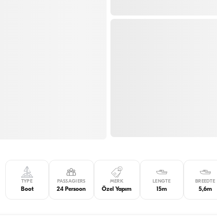
TYPE
PASSAGIERS
MERK
LENGTE
BREEDTE
Boot
24 Persoon
Özel Yapım
15m
5,6m