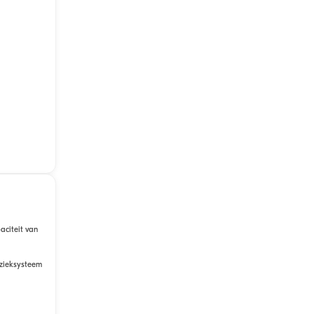
aciteit van
uzieksysteem