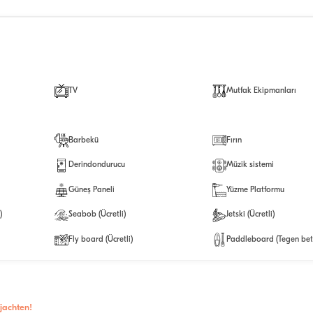
TV
Mutfak Ekipmanları
Barbekü
Fırın
Derindondurucu
Müzik sistemi
Güneş Paneli
Yüzme Platformu
)
Seabob (Ücretli)
Jetski (Ücretli)
Fly board (Ücretli)
Paddleboard (Tegen bet
jachten!