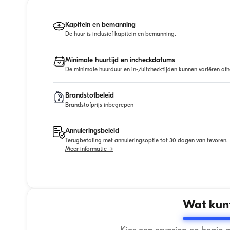
Kapitein en bemanning
De huur is inclusief kapitein en bemanning.
Minimale huurtijd en incheckdatums
De minimale huurduur en in-/uitchecktijden kunnen variëren afh
Brandstofbeleid
Brandstofprijs inbegrepen
Annuleringsbeleid
Terugbetaling met annuleringsoptie tot 30 dagen van tevoren.
Meer informatie →
Wat kunt