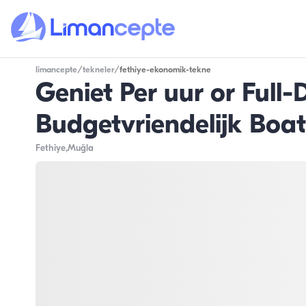
limancepte
/
tekneler
/
fethiye-ekonomik-tekne
Geniet Per uur or Full
Budgetvriendelijk Boat
Fethiye
,Muğla