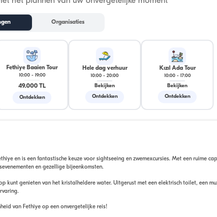
met het plannen van uw onvergetelijke moment
ngen
Organisaties
Fethiye Baaien Tour
Hele dag verhuur
Kızıl Ada Tour
10:00
-
19:00
10:00
-
20:00
10:00
-
17:00
49.000 TL
Bekijken
Bekijken
Ontdekken
Ontdekken
Ontdekken
thiye en is een fantastische keuze voor sightseeing en zwemexcursies. Met een ruime cap
fsevenementen en gezellige bijeenkomsten.
p kunt genieten van het kristalheldere water. Uitgerust met een elektrisch toilet, een m
rvaring.
heid van Fethiye op een onvergetelijke reis!