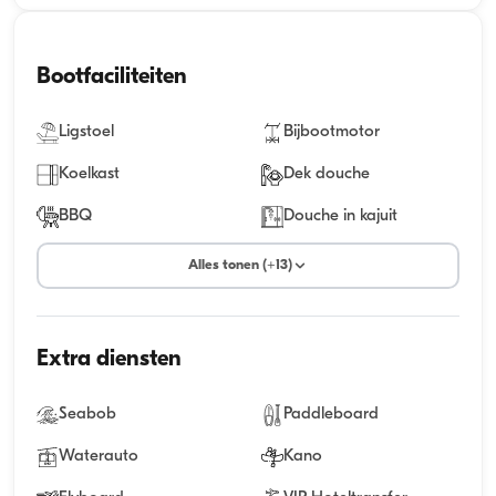
Bootfaciliteiten
Ligstoel
Bijbootmotor
Koelkast
Dek douche
BBQ
Douche in kajuit
Alles tonen (+13)
Extra diensten
Seabob
Paddleboard
Waterauto
Kano