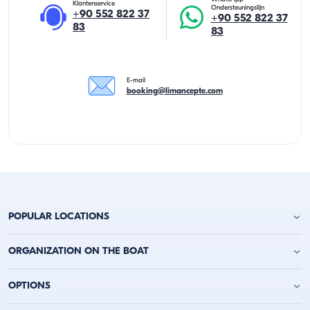
Klantenservice
Ondersteuningslijn
+90 552 822 37
+90 552 822 37
83
83
E-mail
booking@limancepte.com
POPULAR LOCATIONS
Jachtverhuur Antalya
ORGANIZATION ON THE BOAT
Jachtverhuur Alanya
Jachtverhuur Kemer
Verjaardagsfeest op het jacht
OPTIONS
Jachtverhuur Kaş
Vrijgezellenfeest op een boot
Jachtverhuur Kalkan