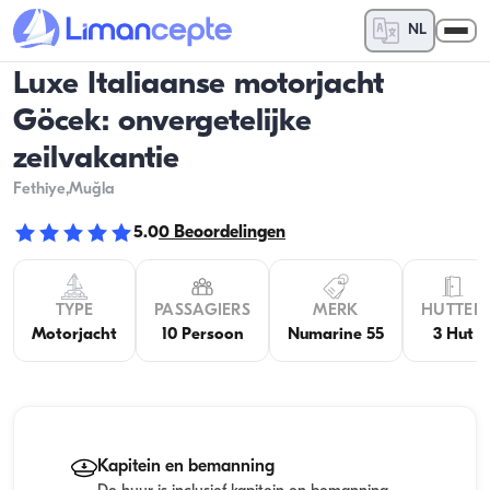
NL
Luxe Italiaanse motorjacht
Göcek: onvergetelijke
zeilvakantie
Fethiye
,Muğla
5.0
0
Beoordelingen
TYPE
PASSAGIERS
MERK
HUTTEN
Motorjacht
10 Persoon
Numarine 55
3 Hut
Kapitein en bemanning