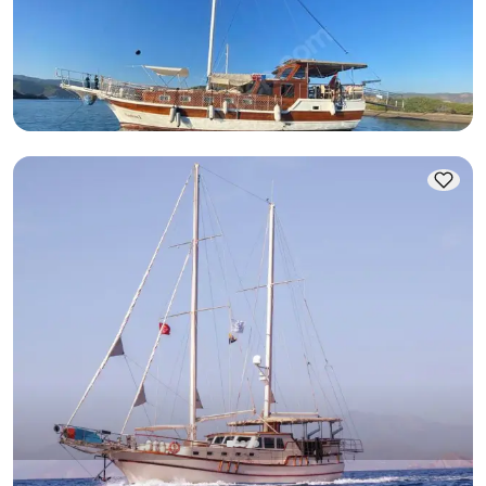
Gulet
Zeilen 6 Pers. · 3 Hut · 16.00m
Laagste
Beschikbaarheid & prijs bekijken
51.610 TL