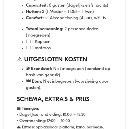
Capaciteit:
6 gasten (dagelijks en 's nachts)
Hutten:
3 (1 Master + 1 Dbl + 1 Twin)
Comfort:
✅ Airconditioning (4 uur), wifi, tv
Totaal bemanning:
2 personeelsleden
(inbegrepen)
👨‍✈️ 1 Kapitein
🧑‍✈️ 1 matroos
⚠️ UITGESLOTEN KOSTEN
⛽ Brandstof:
Niet inbegrepen (berekend op
basis van gebruik).
🍽️ Eten:
Niet inbegrepen (voorziening door
gasten).
SCHEMA, EXTRA'S & PRIJS
📅 Timingen:
• Dagelijkse rondleiding:
10:00 – 18:30
• Overnachting:
12:00 – 10:00
🌊 Extra's:
opblaasbaar platform, kano, barbecue,