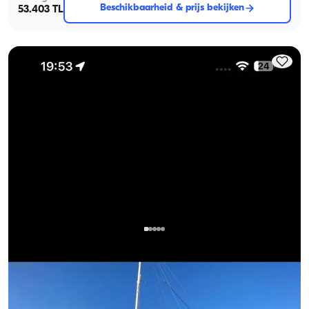
Beschikbaarheid & prijs bekijken
53.403 TL
Fethiye, Muğla
Nieuwe boot
Een Vreedzame Dag in Fethiye's Verborgen Baaien met een
Comfortabele Standaard Boot voor 6 Personen