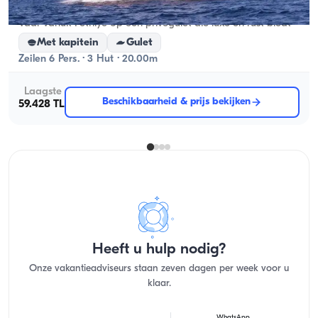
Fethiye, Muğla
Nieuwe boot
Vaar vanuit Fethiye op een privégulet die luxe en rust biedt
Met kapitein
Gulet
Zeilen 6 Pers. · 3 Hut · 20.00m
Laagste
Beschikbaarheid & prijs bekijken
59.428 TL
Heeft u hulp nodig?
Onze vakantieadviseurs staan zeven dagen per week voor u
klaar.
WhatsApp