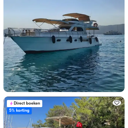
Gocek, Muğla
Nieuwe boot
Luxe motorjacht Göcek, 8 pers. Beleef de zee!
Met kapitein
Motorjacht
Zeilen 8 Pers. · 2 Hut · 13.00m
Laagste
Beschikbaarheid & prijs bekijken
28.800 TL
Direct boeken
5% korting