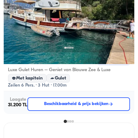
Gocek, Muğla
Nieuwe boot
Luxe Gulet Huren – Geniet van Blauwe Zee & Luxe
Met kapitein
Gulet
Zeilen 6 Pers. · 3 Hut · 17.00m
Laagste
Beschikbaarheid & prijs bekijken
31.200 TL