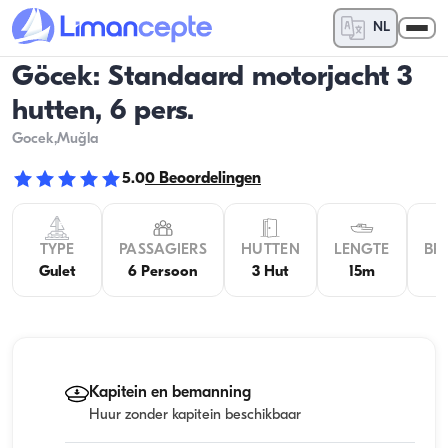
NL
Göcek: Standaard motorjacht 3
hutten, 6 pers.
Gocek
,Muğla
5.0
0
Beoordelingen
TYPE
PASSAGIERS
HUTTEN
LENGTE
BR
Gulet
6 Persoon
3 Hut
15m
4
Kapitein en bemanning
Huur zonder kapitein beschikbaar