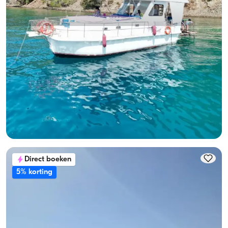
Gocek, Muğla
Nieuwe boot
10-Persoon Capaciteit, Bemanning-On-Board & Fuel-
Included Jachtverhuur
Met kapitein
Boot
Zeilen 10 Pers. · 3 Hut · 12.00m
Laagste
Beschikbaarheid & prijs bekijken
24.000 TL
Direct boeken
5% korting