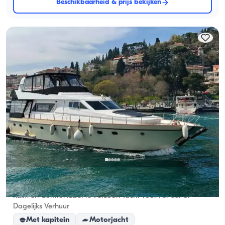
Beschikbaarheid & prijs bekijken
Arnavutköy, İstanbul
Nieuwe boot
Ruim en Comfortabel 18-Persoon Yacht voor Per uur or
Dagelijks Verhuur
Met kapitein
Motorjacht