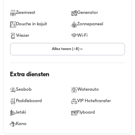
Zwemvest
Generator
Douche in kajuit
Zonnepaneel
Vriezer
Wi-Fi
Alles tonen (+8)
Extra diensten
Seabob
Waterauto
Paddleboard
VIP Hoteltransfer
Jetski
Flyboard
Kano