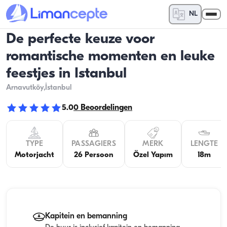
NL
De perfecte keuze voor
romantische momenten en leuke
feestjes in Istanbul
Arnavutköy
,İstanbul
5.0
0
Beoordelingen
TYPE
PASSAGIERS
MERK
LENGTE
Motorjacht
26 Persoon
Özel Yapım
18m
Kapitein en bemanning