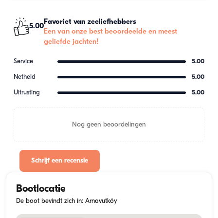
Favoriet van zeeliefhebbers
5.00
Een van onze best beoordeelde en meest
geliefde jachten!
Service
5.00
Netheid
5.00
Uitrusting
5.00
Nog geen beoordelingen
Schrijf een recensie
Bootlocatie
De boot bevindt zich in: Arnavutköy