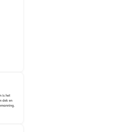
 is het
m dek en
bemanning.