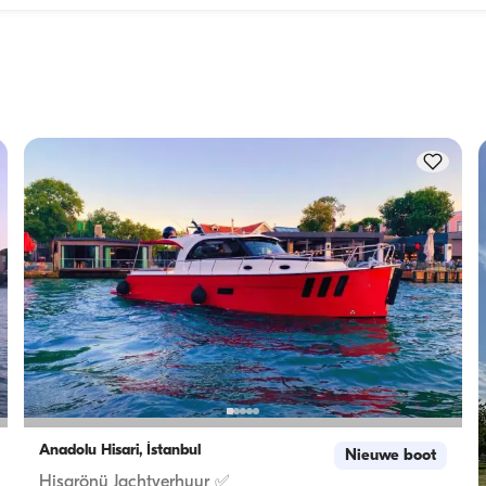
len: 
De overnachtingscapaciteit geeft aan hoeveel personen een
en. 
boot 's nachts kan herbergen, terwijl de vaartcapaciteit het 
maximum aantal passagiers tijdens dagtochten is. Bij 
dt 
overnachtingen geldt de overnachtingscapaciteit; bij daghu
geldt de vaartcapaciteit.
Anadolu Hisari, İstanbul
Nieuwe boot
Hisarönü Jachtverhuur ✅