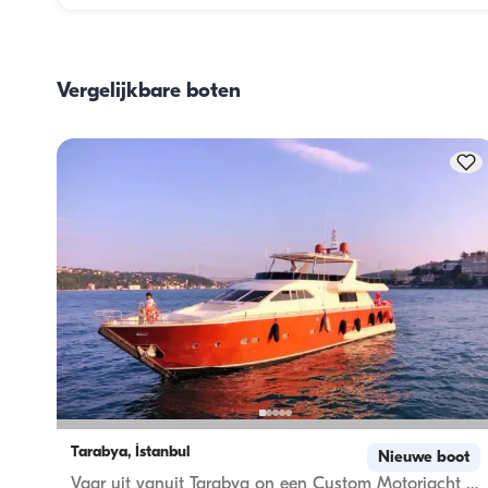
De maaltijdplanning aan boord omvat twee hoofdonderde
het inslaan van proviand en de bereiding van de maaltijd
Gasten kunnen zelf de boodschappen doen of dit aan de 
Vergelijkbare boten
bemanning overlaten. De bereiding van de maaltijden wor
door de bemanning verzorgd.
Tarabya, İstanbul
Nieuwe boot
Vaar uit vanuit Tarabya on een Custom Motorjacht voor een Uniek Voyage