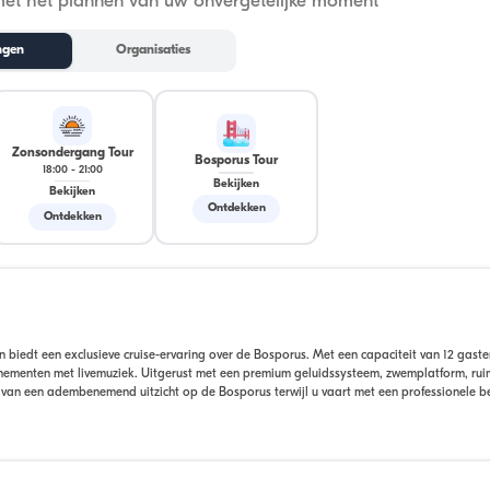
met het plannen van uw onvergetelijke moment
ngen
Organisaties
Zonsondergang Tour
Bosporus Tour
18:00
-
21:00
Bekijken
Bekijken
Ontdekken
Ontdekken
biedt een exclusieve cruise-ervaring over de Bosporus. Met een capaciteit van 12 gasten
enementen met livemuziek. Uitgerust met een premium geluidssysteem, zwemplatform, rui
et van een adembenemend uitzicht op de Bosporus terwijl u vaart met een professionele 