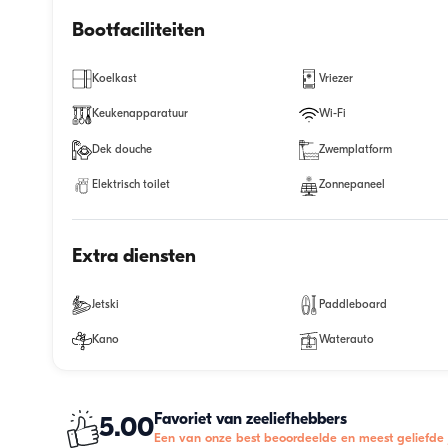
Bootfaciliteiten
Koelkast
Vriezer
Keukenapparatuur
Wi-Fi
Dek douche
Zwemplatform
Elektrisch toilet
Zonnepaneel
Extra diensten
Jetski
Paddleboard
Kano
Waterauto
Favoriet van zeeliefhebbers
5.00
Een van onze best beoordeelde en meest geliefde 