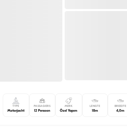
TYPE
PASSAGIERS
MERK
LENGTE
BREEDTE
Motorjacht
12 Persoon
Özel Yapım
18m
4,0m