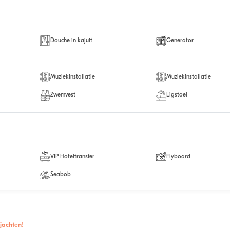
Douche in kajuit
Generator
Muziekinstallatie
Muziekinstallatie
Zwemvest
Ligstoel
VIP Hoteltransfer
Flyboard
Seabob
jachten!