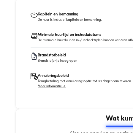
Kapitein en bemanning
De huur is inclusief kapitein en bemanning.
Minimale huurtijd en incheckdatums
De minimale huurduur en in-/uitchecktijden kunnen variëren afh
Brandstofbeleid
Brandstofprijs inbegrepen
Annuleringsbeleid
Terugbetaling met annuleringsoptie tot 30 dagen van tevoren.
Meer informatie →
Wat kunt