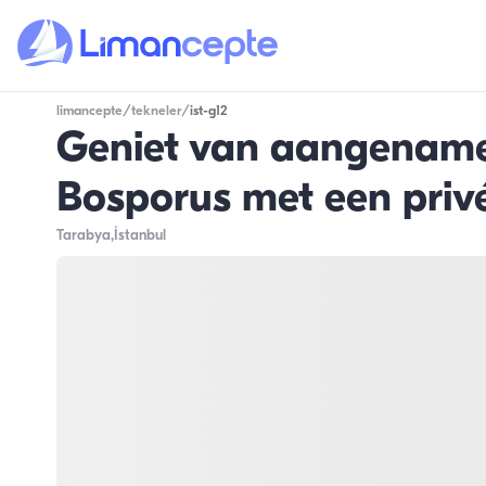
limancepte
/
tekneler
/
ist-g12
Geniet van aangename
Bosporus met een privé
Tarabya
,İstanbul