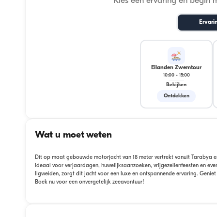
Kies een ervaring en begin 
Ervari
Eilanden Zwemtour
10:00
-
15:00
Bekijken
Ontdekken
Wat u moet weten
Dit op maat gebouwde motorjacht van 18 meter vertrekt vanuit Tarabya en 
ideaal voor verjaardagen, huwelijksaanzoeken, vrijgezellenfeesten en ev
ligweiden, zorgt dit jacht voor een luxe en ontspannende ervaring. Geni
Boek nu voor een onvergetelijk zeeavontuur!