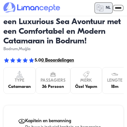
NL
een Luxurious Sea Avontuur met
een Comfortabel en Modern
Catamaran in Bodrum!
Bodrum
,Muğla
5.0
0
Beoordelingen
TYPE
PASSAGIERS
MERK
LENGTE
Catamaran
36 Persoon
Özel Yapım
18m
Kapitein en bemanning