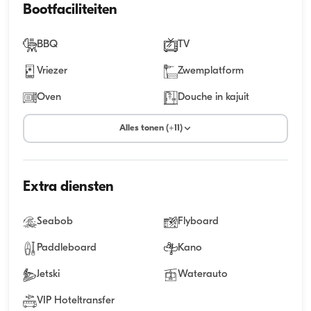
Bootfaciliteiten
BBQ
TV
Vriezer
Zwemplatform
Oven
Douche in kajuit
Alles tonen (+11)
Extra diensten
Seabob
Flyboard
Paddleboard
Kano
Jetski
Waterauto
VIP Hoteltransfer