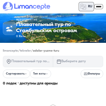
RU
МЕРОПРИЯТИЕ
Плавательный тур по
Стамбульским островам
0
Яхты
limancepte
/
tekneler
/
adalar-yuzme-turu
Плавательный тур по Стамбульским островам
Выберите дату
Сортировать
Тип яхты
Фильтры
0 лодок · доступны для аренды