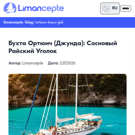
RU
limancepte
/
blog
/
ortunc-koyu-gid
Бухта Ортюнч (Джунда): Сосновый
Райский Уголок
Автор:
Limancepte
Дата:
2.07.2026