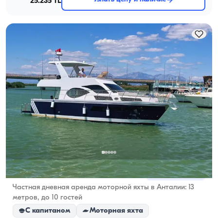
25.235 TL
Antalya Merkez, Antalya
5.0
(
5
отзыв
)
Частная дневная аренда моторной яхты в Анталии: 13
метров, до 10 гостей
С капитаном
Моторная яхта