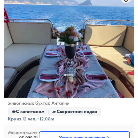
Antalya Merkez, Antalya
5.0
(
1
отзыв
)
Незабываемый морской круиз на эксклюзивной яхте в
живописных бухтах Анталии
С капитаном
Скоростная лодка
Круиз 12 чел. · 12.00m
Минимальная
Узнать цену и наличие