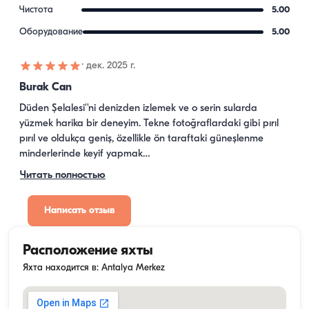
Чистота
5.00
Оборудование
5.00
·
дек. 2025 г.
Burak Can
Düden Şelalesi''ni denizden izlemek ve o serin sularda 
yüzmek harika bir deneyim. Tekne fotoğraflardaki gibi pırıl 
pırıl ve oldukça geniş, özellikle ön taraftaki güneşlenme 
minderlerinde keyif yapmak…
Читать полностью
Написать отзыв
Расположение яхты
Яхта находится в: Antalya Merkez