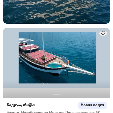
Круиз 6 чел. · 3 Каюта · 14.00m
Минимальная
Узнать цену и наличие
44.443 TL
Бодрум, Muğla
Новая лодка
Бодрум: Незабываемое Морское Путешествие для 50