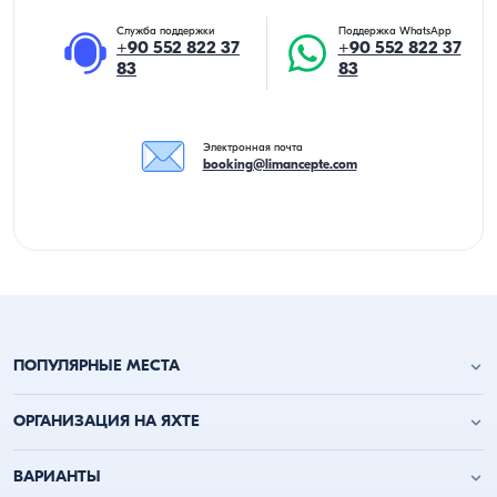
Служба поддержки
Поддержка WhatsApp
+90 552 822 37
+90 552 822 37
83
83
Электронная почта
booking@limancepte.com
ПОПУЛЯРНЫЕ МЕСТА
Анталья аренда яхт
ОРГАНИЗАЦИЯ НА ЯХТЕ
Аланья аренда яхт
Кемер аренда яхт
День рождения на яхте
ВАРИАНТЫ
Каш аренда яхт
Мальчишник на лодке