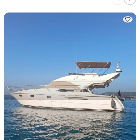
планировании ночёвок учитывайте вместимость 
для проживания, а при дневной аренде — 
ходовую вместимость.
Бодрум, Muğla
Новая лодка
Бодрум Torba: Незабываемый опыт аренды роскошной
моторной яхты длиной 14 метров для 6 человек - 3
каюты
Моторная яхта