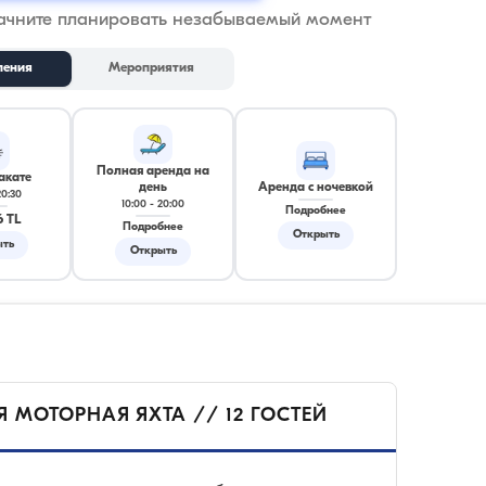
начните планировать незабываемый момент
ления
Мероприятия
Полная аренда на
акате
день
Аренда с ночевкой
20:30
10:00
-
20:00
Подробнее
6 TL
Подробнее
Открыть
ыть
Открыть
Я МОТОРНАЯ ЯХТА // 12 ГОСТЕЙ