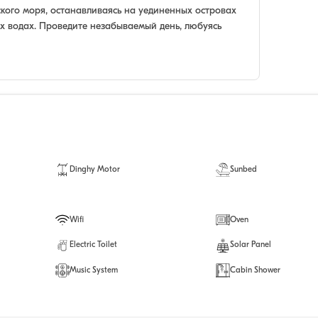
ского моря, останавливаясь на уединенных островах
х водах. Проведите незабываемый день, любуясь
Dinghy Motor
Sunbed
Wifi
Oven
Electric Toilet
Solar Panel
Music System
Cabin Shower