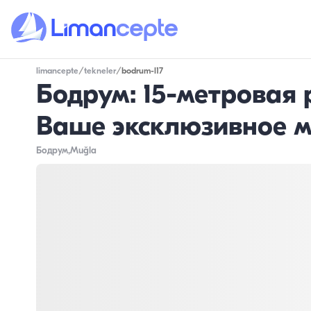
limancepte
/
tekneler
/
bodrum-l17
Бодрум: 15-метровая 
Ваше эксклюзивное 
Бодрум
,Muğla