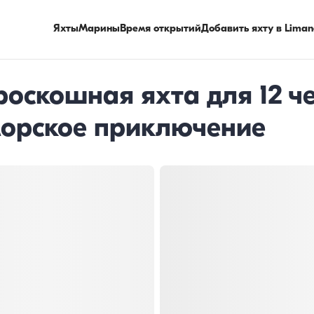
Яхты
Марины
Время открытий
Добавить яхту в Liman
роскошная яхта для 12 ч
морское приключение