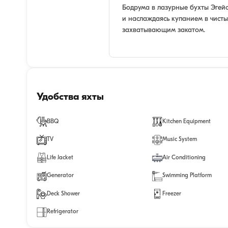
Бодрума в лазурные бухты Эгей
и наслаждаясь купанием в чисты
захватывающим закатом.
Удобства яхты
BBQ
Kitchen Equipment
TV
Music System
Life Jacket
Air Conditioning
Generator
Swimming Platform
Deck Shower
Freezer
Refrigerator