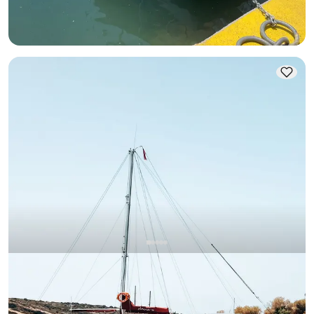
Минимальная
Узнать цену и наличие
7.000 TL
Бодрум, Muğla
Новая лодка
Незабываемое приключение по синему маршруту для 12
человек на роскошной гулете в Бодруме