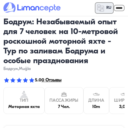
RU
Бодрум: Незабываемый опыт
для 7 человек на 10-метровой
роскошной моторной яхте -
Тур по заливам Бодрума и
особые празднования
Бодрум
,Muğla
5.0
0
Отзывы
ТИП
ПАССАЖИРЫ
ДЛИНА
ШИРИ
Моторная яхта
7 Чел.
10m
3,0