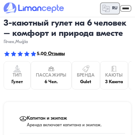
RU
3-каютный гулет на 6 человек
– комфорт и природа вместе
Гёчек
,Muğla
5.0
0
Отзывы
ТИП
ПАССАЖИРЫ
БРЕНДА
КАЮТЫ
Гулет
6 Чел.
Gulet
3 Каюта
Капитан и экипаж
Аренда включает капитана и экипаж.