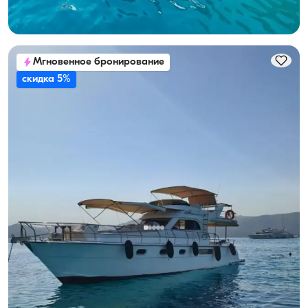
Минимальная
Узнать цену и наличие
24.000 TL
Мгновенное бронирование
скидка 5%
Гёчек, Muğla
Новая лодка
Наслаждайтесь морским приключением на 8-местной
яхте в Гёчеке!