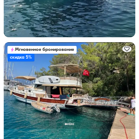
С капитаном
Моторная яхта
Круиз 8 чел. · 2 Каюта · 13.00m
Минимальная
Узнать цену и наличие
28.800 TL
Мгновенное бронирование
скидка 5%
Гёчек, Muğla
Новая лодка