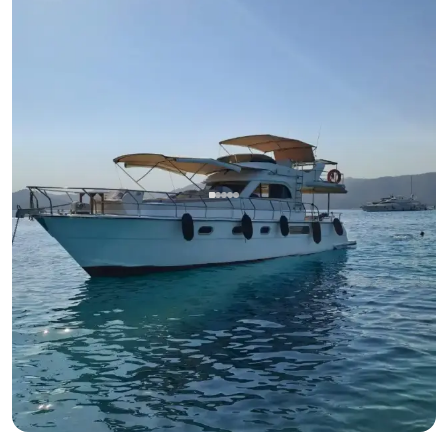
Гёчек, Muğla
Новая лодка
Наслаждайтесь морским приключением на 8-местной
яхте в Гёчеке!
С капитаном
Моторная яхта
Круиз 8 чел. · 2 Каюта · 13.00m
Минимальная
Узнать цену и наличие
28.800 TL