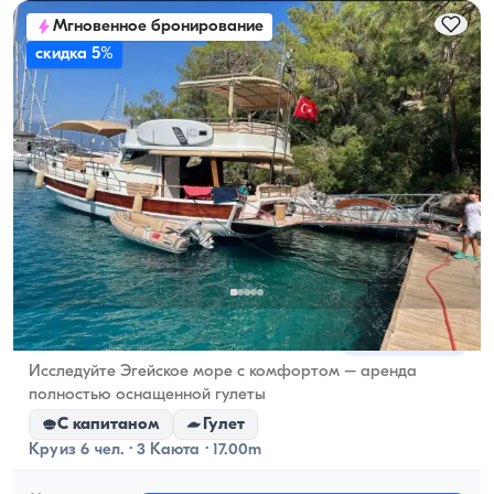
Мгновенное бронирование
скидка 5%
Гёчек, Muğla
Новая лодка
Исследуйте Эгейское море с комфортом – аренда
полностью оснащенной гулеты
С капитаном
Гулет
Круиз 6 чел. · 3 Каюта · 17.00m