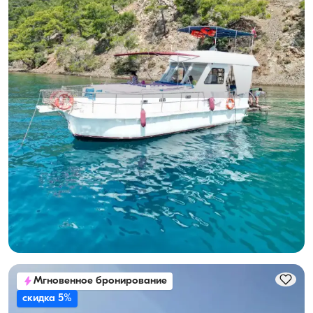
Гёчек, Muğla
Новая лодка
Вместимость 10 человек, экипаж на борту и топливо
включено
С капитаном
Лодка
Круиз 10 чел. · 3 Каюта · 12.00m
Минимальная
Узнать цену и наличие
24.000 TL
Мгновенное бронирование
скидка 5%