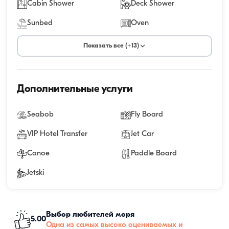
Cabin Shower
Deck Shower
Sunbed
Oven
Показать все (+13)
Дополнительные услуги
Seabob
Fly Board
VIP Hotel Transfer
Jet Car
Canoe
Paddle Board
Jetski
Выбор любителей моря
5.00
Одна из самых высоко оцениваемых и