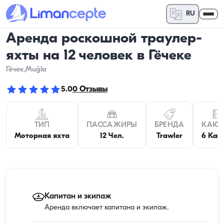
RU
Аренда роскошной траулер-
яхты на 12 человек в Гёчеке
Гёчек
,Muğla
5.0
0
Отзывы
ТИП
ПАССАЖИРЫ
БРЕНДА
КАЮ
Моторная яхта
12 Чел.
Trawler
6 Каю
Капитан и экипаж
Аренда включает капитана и экипаж.