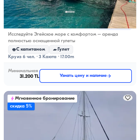
Гёчек, Muğla
Новая лодка
Исследуйте Эгейское море с комфортом – аренда
полностью оснащенной гулеты
С капитаном
Гулет
Круиз 6 чел. · 3 Каюта · 17.00m
Минимальная
Узнать цену и наличие
31.200 TL
Мгновенное бронирование
скидка 5%