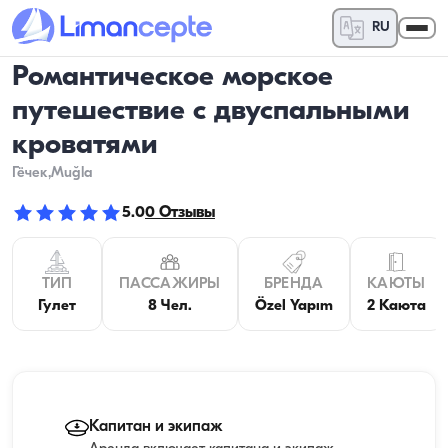
RU
Романтическое морское
путешествие с двуспальными
кроватями
Гёчек
,Muğla
5.0
0
Отзывы
ТИП
ПАССАЖИРЫ
БРЕНДА
КАЮТЫ
Гулет
8 Чел.
Özel Yapım
2 Каюта
Капитан и экипаж