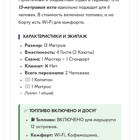
Практичный и бюджетный отдых в Гёджеке! Эта
13-метровая яхта
идеально подходит для 4
человек. В стоимость включено топливо, а на
борту есть Wi-Fi для комфорта.
ХАРАКТЕРИСТИКИ И ЭКИПАЖ
Размер:
13 Метров
Вместимость:
4 Гостя (2 Каюты)
Схема:
1 Мастер + 1 Стандарт
Климат:
❌ Нет
Всего персонала:
2 Человека
👨‍✈️ 1 Капитан
🧑‍✈️ 1 Матрос
(Туалет: 1 общий)
✅ ТОПЛИВО ВКЛЮЧЕНО И ДОСУГ
⛽ Топливо:
ВКЛЮЧЕНО для маршрута
12 островов.
Комфорт:
Wi-Fi, Кофемашина,