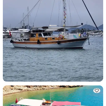
Гёчек, Muğla
Новая лодка
Дневная аренда яхты в Гёджеке (до 8 гостей) | «12
островов», топливо включено
С капитаном
Гулет
Круиз 8 чел. · 2 Каюта · 15.00m
Минимальная
Узнать цену и наличие
31.200 TL