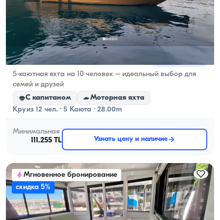
Гёчек, Muğla
Новая лодка
5-каютная яхта на 10 человек – идеальный выбор для
семей и друзей
С капитаном
Моторная яхта
Круиз 12 чел. · 5 Каюта · 28.00m
Минимальная
Узнать цену и наличие
111.255 TL
Мгновенное бронирование
скидка 5%