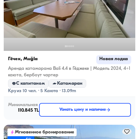
Гёчек, Muğla
Новая лодка
Аренда катамарана Bali 4.4 в Гёджеке | Модель 2024, 4+1
каюта, бербоут чартер
С капитаном
Катамаран
Круиз 10 чел. · 5 Каюта · 13.09m
Минимальная
Узнать цену и наличие
110.845 TL
Мгновенное бронирование