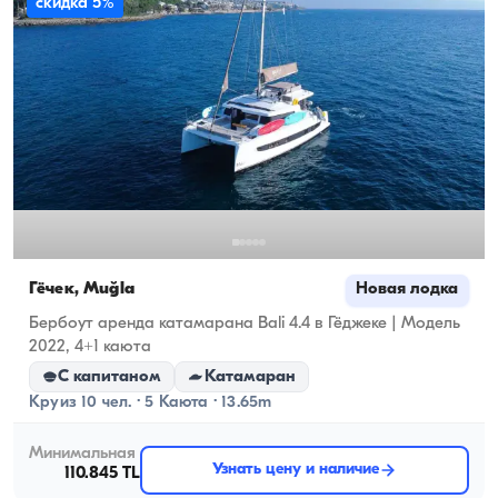
скидка 5%
Гёчек, Muğla
Новая лодка
Бербоут аренда катамарана Bali 4.4 в Гёджеке | Модель
2022, 4+1 каюта
С капитаном
Катамаран
Круиз 10 чел. · 5 Каюта · 13.65m
Минимальная
Узнать цену и наличие
110.845 TL