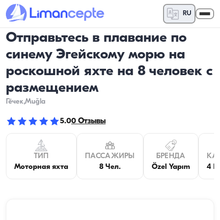
RU
Отправьтесь в плавание по
синему Эгейскому морю на
роскошной яхте на 8 человек с
размещением
Гёчек
,Muğla
5.0
0
Отзывы
ТИП
ПАССАЖИРЫ
БРЕНДА
КА
Моторная яхта
8 Чел.
Özel Yapım
4 К