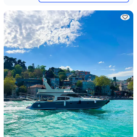
Бебеке, İstanbul
Новая лодка
Проведите свои деловые встречи с видом на Босфор на
просторной и уютной яхте
С капитаном
Моторная яхта
Круиз 12 чел. · 18.00m