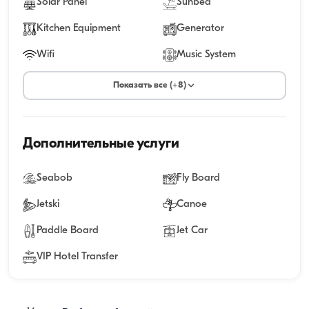
Solar Panel
Sunbed
Kitchen Equipment
Generator
Wifi
Music System
Показать все (+8)
Дополнительные услуги
Seabob
Fly Board
Jetski
Canoe
Paddle Board
Jet Car
VIP Hotel Transfer