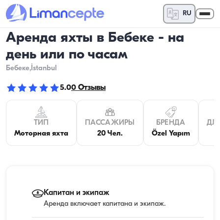
RU
Аренда яхты в Бебеке - на
день или по часам
Бебеке
,İstanbul
5.0
0
Отзывы
ТИП
ПАССАЖИРЫ
БРЕНДА
ДЛ
Моторная яхта
20 Чел.
Özel Yapım
1
Капитан и экипаж
Аренда включает капитана и экипаж.