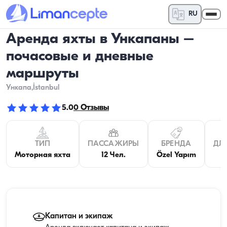
RU
Аренда яхты в Ункапаны –
почасовые и дневные
маршруты
Ункапа
,İstanbul
5.0
0
Отзывы
ТИП
ПАССАЖИРЫ
БРЕНДА
ДЛ
Моторная яхта
12 Чел.
Özel Yapım
1
Капитан и экипаж