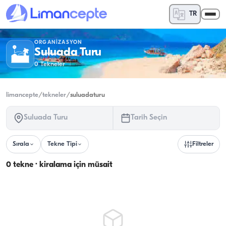
TR
ORGANIZASYON
Suluada Turu
0
Tekneler
limancepte
/
tekneler
/
suluadaturu
Suluada Turu
Tarih Seçin
Sırala
Tekne Tipi
Filtreler
0 tekne · kiralama için müsait