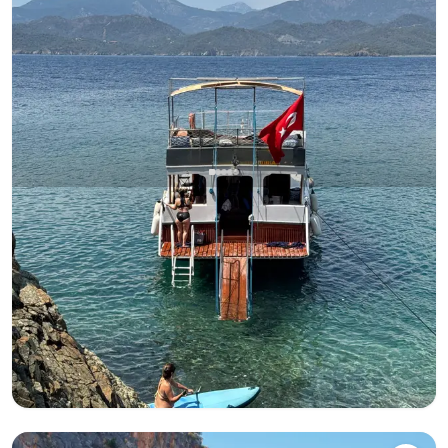
Fethiye, Muğla
Yeni tekne
Fethiye'de Evlilik Teklifleri ve Özel Anlar İçin Lüks Günlük
Tekne Kiralama
Kaptanlı
Tekne
Seyir 12 Kişi · 12m
En Düşük
Müsaitlik & Fiyat Gör
11.200 TL