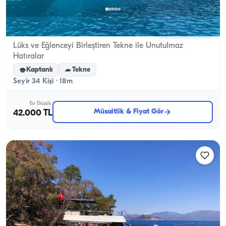
Kemer, Antalya
5.0
(
1
yorum
)
Lüks ve Eğlenceyi Birleştiren Tekne ile Unutulmaz
Hatıralar
Kaptanlı
Tekne
Seyir 34 Kişi · 18m
En Düşük
Müsaitlik & Fiyat Gör
42.000 TL