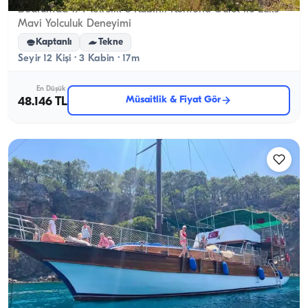
Bodrum’da 17 Metrelik 3 Kabinli Konforlu Gulet ile Lüks
Mavi Yolculuk Deneyimi
Kaptanlı
Tekne
Seyir 12 Kişi · 3 Kabin · 17m
En Düşük
Müsaitlik & Fiyat Gör
48.146 TL