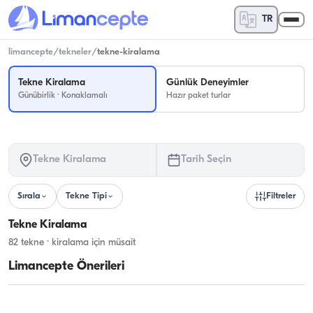
TR
limancepte
/
tekneler
/
tekne-kiralama
Tekne Kiralama
Günlük Deneyimler
Günübirlik · Konaklamalı
Hazır paket turlar
Tekne Kiralama
Tarih Seçin
Sırala
Tekne Tipi
Filtreler
Tekne Kiralama
82 tekne · kiralama için müsait
Limancepte Önerileri