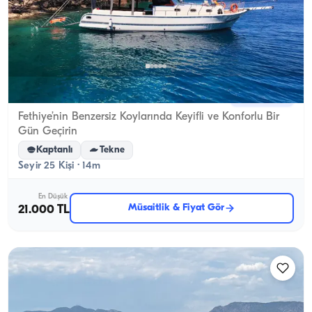
Fethiye, Muğla
Yeni tekne
Fethiye’nin Benzersiz Koylarında Keyifli ve Konforlu Bir
Gün Geçirin
Kaptanlı
Tekne
Seyir 25 Kişi · 14m
En Düşük
Müsaitlik & Fiyat Gör
21.000 TL