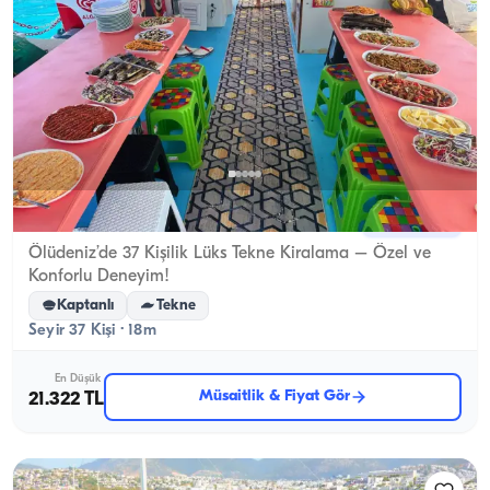
Ölüdeniz, Muğla
Yeni tekne
Ölüdeniz’de 37 Kişilik Lüks Tekne Kiralama – Özel ve
Konforlu Deneyim!
Kaptanlı
Tekne
Seyir 37 Kişi · 18m
En Düşük
Müsaitlik & Fiyat Gör
21.322 TL