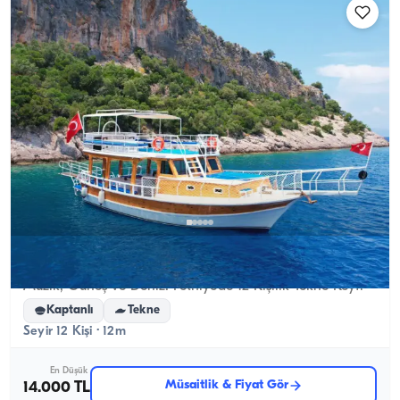
Fethiye, Muğla
Yeni tekne
Müzik, Güneş ve Deniz: Fethiye’de 12 Kişilik Tekne Keyfi
Kaptanlı
Tekne
Seyir 12 Kişi · 12m
En Düşük
Müsaitlik & Fiyat Gör
14.000 TL