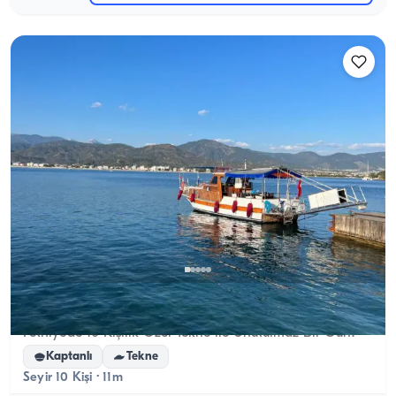
Fethiye, Muğla
Yeni tekne
Fethiye’de 10 Kişilik Özel Tekne ile Unutulmaz Bir Gün!
Kaptanlı
Tekne
Seyir 10 Kişi · 11m