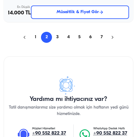
En Düşük
Müsaitlik & Fiyat Gör
14.000 TL
1
2
3
4
5
6
7
Yardıma mı ihtiyacınız var?
Tatil danışmanlarımız size yardımcı olmak için haftanın yedi günü
hizmetinizde.
Müşteri Hizmetleri
WhatsApp Destek Hattı
+90 552 822 37
+90 552 822 37