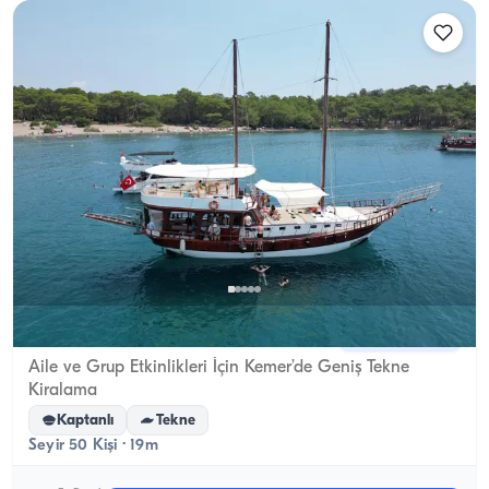
Kemer, Antalya
5.0
(
1
yorum
)
Aile ve Grup Etkinlikleri İçin Kemer’de Geniş Tekne
Kiralama
Kaptanlı
Tekne
Seyir 50 Kişi · 19m