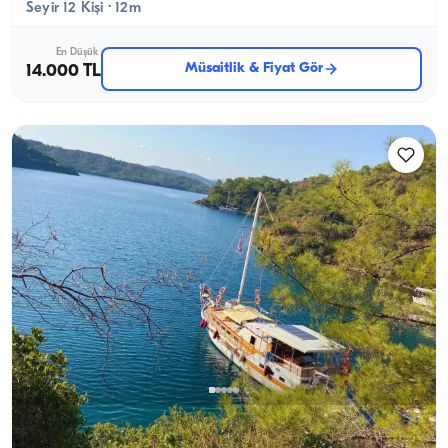
Seyir 12 Kişi · 12m
En Düşük
Müsaitlik & Fiyat Gör
14.000 TL
Bodrum, Muğla
Yeni tekne