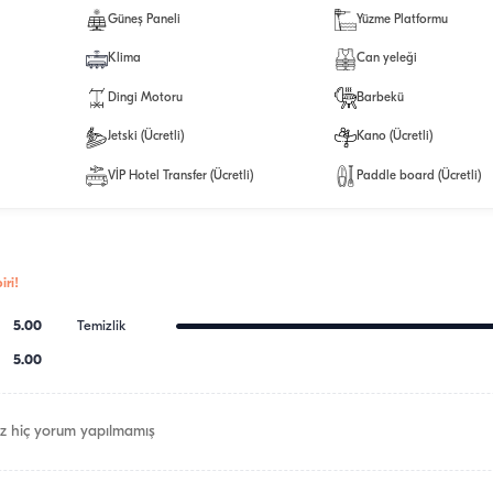
Güneş Paneli
Yüzme Platformu
Klima
Can yeleği
Dingi Motoru
Barbekü
Jetski (Ücretli)
Kano (Ücretli)
VİP Hotel Transfer (Ücretli)
Paddle board (Ücretli)
ri!
5.00
Temizlik
5.00
z hiç yorum yapılmamış