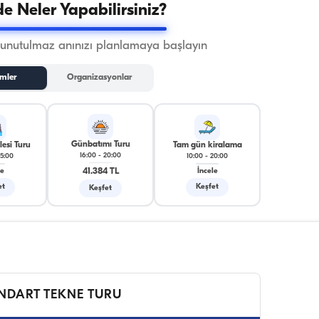
e Neler Yapabilirsiniz?
 unutulmaz anınızı planlamaya başlayın
mler
Organizasyonlar
Günbatımı Turu
esi Turu
Tam gün kiralama
16:00
-
20:00
15:00
10:00
-
20:00
41.384 TL
le
İncele
et
Keşfet
Keşfet
NDART TEKNE TURU