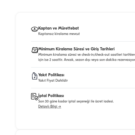
Kaptan ve Mürettebat
Kaptansız kiralama mevcut
Minimum Kiralama Süresi ve Giriş Tarihleri
Minimum kiralama süresi ve check-in/check-out saatleri tarihler
için ise 2 saattir. Ancak, sezon dışı veya son dakika rezervasyo
Yakıt Politikası
Yakıt Fiyat Dahildir
İptal Politikası
Son 30 güne kadar iptal seçeneği ile ücret iadesi.
Detaylı Bilgi →