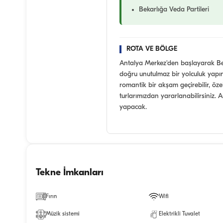
Bekarlığa Veda Partileri
ROTA VE BÖLGE
Antalya Merkez'den başlayarak Bel
doğru unutulmaz bir yolculuk yap
romantik bir akşam geçirebilir, özel
turlarımızdan yararlanabilirsiniz. An
yapacak.
Tekne İmkanları
Fırın
Wifi
Müzik sistemi
Elektrikli Tuvalet