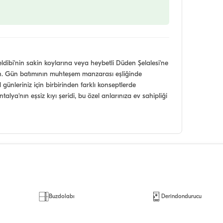
dibi'nin sakin koylarına veya heybetli Düden Şelalesi'ne
ın. Gün batımının muhteşem manzarası eşliğinde
 günleriniz için birbirinden farklı konseptlerde
talya'nın eşsiz kıyı şeridi, bu özel anlarınıza ev sahipliği
Buzdolabı
Derindondurucu