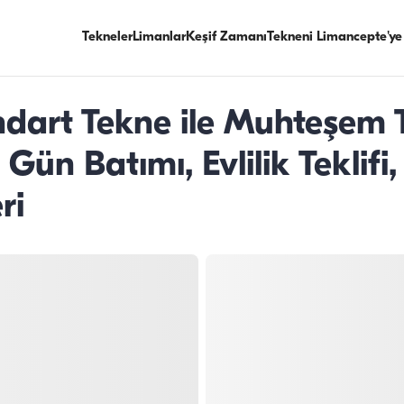
Tekneler
Limanlar
Keşif Zamanı
Tekneni Limancepte'ye
dart Tekne ile Muhteşem T
, Gün Batımı, Evlilik Tekli
ri