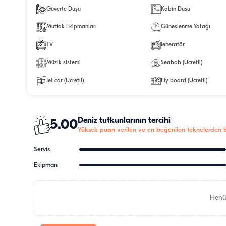
Güverte Duşu
Kabin Duşu
Mutfak Ekipmanları
Güneşlenme Yatağı
TV
Jeneratör
Müzik sistemi
Seabob (Ücretli)
Jet car (Ücretli)
Fly board (Ücretli)
Deniz tutkunlarının tercihi
5.00
Yüksek puan verilen ve en beğenilen teknelerden bi
Servis
Ekipman
Henü