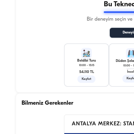
Bu Tekned
Bir deneyim seçin ve
Deneyi
Beldibi Turu
Düden Şelal
10:00
-
15:15
10:00
-
54.110 TL
İnce
Keşf
Keşfet
Bilmeniz Gerekenler
ANTALYA MERKEZ: STA