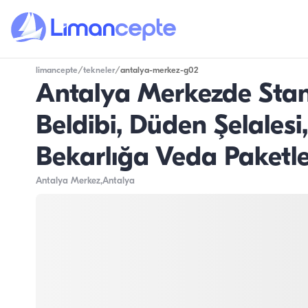
limancepte
/
tekneler
/
antalya-merkez-g02
Antalya Merkezde Stan
Beldibi, Düden Şelalesi
Bekarlığa Veda Paketle
Antalya Merkez
,Antalya