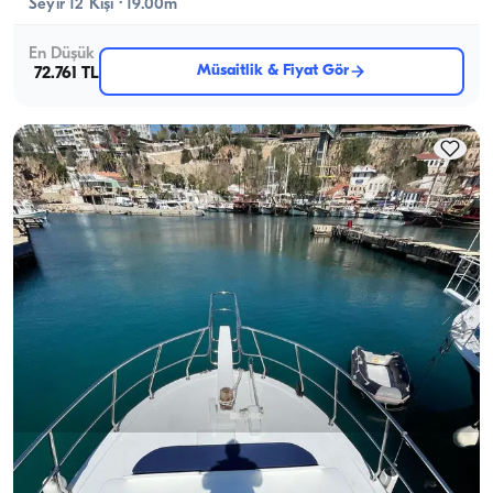
Seyir 12 Kişi · 19.00m
En Düşük
Müsaitlik & Fiyat Gör
72.761 TL
Antalya Merkez, Antalya
Yeni tekne