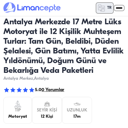
TR
Antalya Merkezde 17 Metre Lüks
Motoryat ile 12 Kişilik Muhteşem
Turlar: Tam Gün, Beldibi, Düden
Şelalesi, Gün Batımı, Yatta Evlilik
Yıldönümü, Doğum Günü ve
Bekarlığa Veda Paketleri
Antalya Merkez
,Antalya
5.0
0
Yorumlar
TIP
SEYIR KIŞI
UZUNLUK
Motoryat
12 Kişi
17m