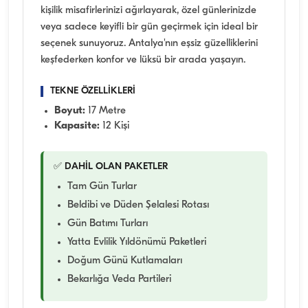
kişilik misafirlerinizi ağırlayarak, özel günlerinizde
veya sadece keyifli bir gün geçirmek için ideal bir
seçenek sunuyoruz. Antalya'nın eşsiz güzelliklerini
keşfederken konfor ve lüksü bir arada yaşayın.
TEKNE ÖZELLİKLERİ
Boyut:
17 Metre
Kapasite:
12 Kişi
✅ DAHİL OLAN PAKETLER
Tam Gün Turlar
Beldibi ve Düden Şelalesi Rotası
Gün Batımı Turları
Yatta Evlilik Yıldönümü Paketleri
Doğum Günü Kutlamaları
Bekarlığa Veda Partileri