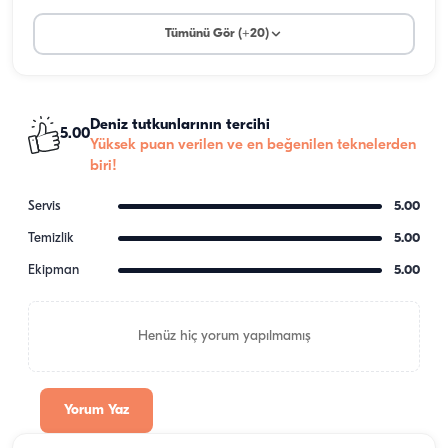
Tümünü Gör (+20)
Deniz tutkunlarının tercihi
5.00
Yüksek puan verilen ve en beğenilen teknelerden
biri!
Servis
5.00
Temizlik
5.00
Ekipman
5.00
Henüz hiç yorum yapılmamış
Yorum Yaz