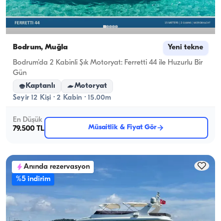
Bodrum, Muğla
Yeni tekne
Bodrum’da 2 Kabinli Şık Motoryat: Ferretti 44 ile Huzurlu Bir
Gün
Kaptanlı
Motoryat
Seyir 12 Kişi · 2 Kabin · 15.00m
En Düşük
Müsaitlik & Fiyat Gör
79.500 TL
Anında rezervasyon
%5 indirim