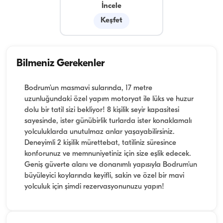
İncele
Keşfet
Bilmeniz Gerekenler
Bodrum’un masmavi sularında, 17 metre
uzunluğundaki özel yapım motoryat ile lüks ve huzur
dolu bir tatil sizi bekliyor! 8 kişilik seyir kapasitesi
sayesinde, ister günübirlik turlarda ister konaklamalı
yolculuklarda unutulmaz anlar yaşayabilirsiniz.
Deneyimli 2 kişilik mürettebat, tatiliniz süresince
konforunuz ve memnuniyetiniz için size eşlik edecek.
Geniş güverte alanı ve donanımlı yapısıyla Bodrum’un
büyüleyici koylarında keyifli, sakin ve özel bir mavi
yolculuk için şimdi rezervasyonunuzu yapın!