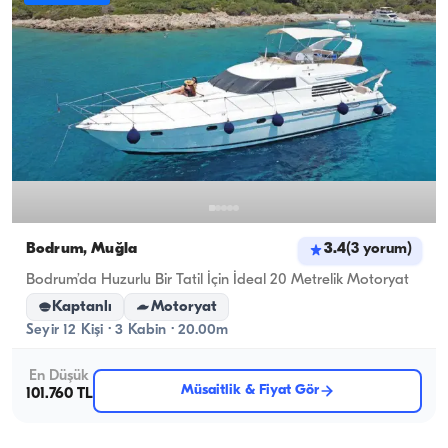
Bodrum, Muğla
3.4
(
3
yorum
)
Bodrum’da Huzurlu Bir Tatil İçin İdeal 20 Metrelik Motoryat
Kaptanlı
Motoryat
Seyir 12 Kişi · 3 Kabin · 20.00m
En Düşük
Müsaitlik & Fiyat Gör
101.760 TL