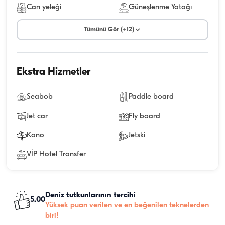
Can yeleği
Güneşlenme Yatağı
Tümünü Gör (+12)
Ekstra Hizmetler
Seabob
Paddle board
Jet car
Fly board
Kano
Jetski
VİP Hotel Transfer
Deniz tutkunlarının tercihi
5.00
Yüksek puan verilen ve en beğenilen teknelerden
biri!