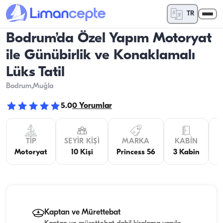
TR
Bodrum’da Özel Yapım Motoryat
ile Günübirlik ve Konaklamalı
Lüks Tatil
Bodrum
,Muğla
5.0
0
Yorumlar
TIP
SEYIR KIŞI
MARKA
KABIN
K
Motoryat
10 Kişi
Princess 56
3 Kabin
Kaptan ve Mürettebat