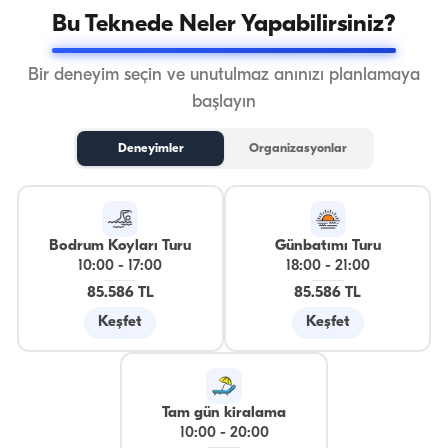
Bu Teknede Neler Yapabilirsiniz?
Bir deneyim seçin ve unutulmaz anınızı planlamaya
başlayın
Deneyimler
Organizasyonlar
Bodrum Koyları Turu
Günbatımı Turu
10:00
-
17:00
18:00
-
21:00
85.586 TL
85.586 TL
Keşfet
Keşfet
Tam gün kiralama
10:00
-
20:00