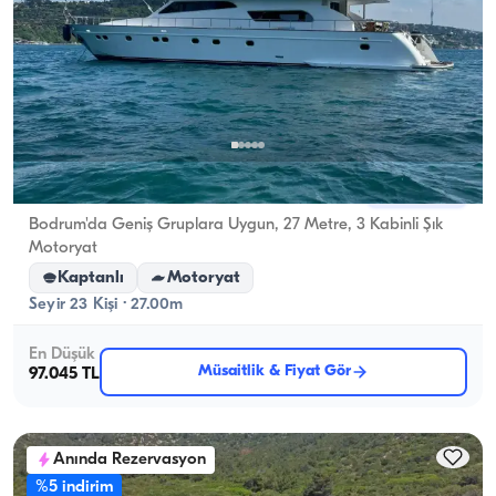
Bodrum, Muğla
Yeni tekne
Bodrum'da Geniş Gruplara Uygun, 27 Metre, 3 Kabinli Şık
Motoryat
Kaptanlı
Motoryat
Seyir 23 Kişi · 27.00m
En Düşük
Müsaitlik & Fiyat Gör
97.045 TL
Anında Rezervasyon
%5 indirim