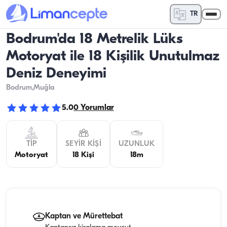
TR
Bodrum'da 18 Metrelik Lüks
Motoryat ile 18 Kişilik Unutulmaz
Deniz Deneyimi
Bodrum
,Muğla
5.0
0
Yorumlar
TIP
SEYIR KIŞI
UZUNLUK
Motoryat
18 Kişi
18m
Kaptan ve Mürettebat