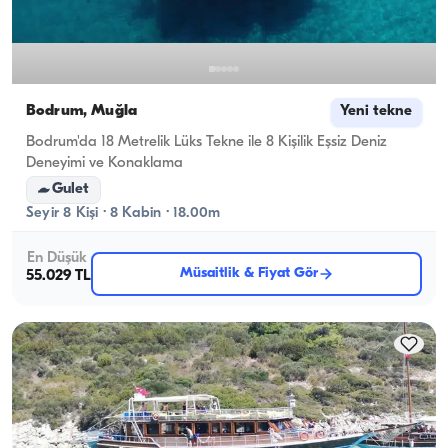
Bodrum, Muğla
Yeni tekne
Bodrum'da 18 Metrelik Lüks Tekne ile 8 Kişilik Eşsiz Deniz
Deneyimi ve Konaklama
Gulet
Seyir 8 Kişi · 8 Kabin · 18.00m
En Düşük
Müsaitlik & Fiyat Gör
55.029 TL