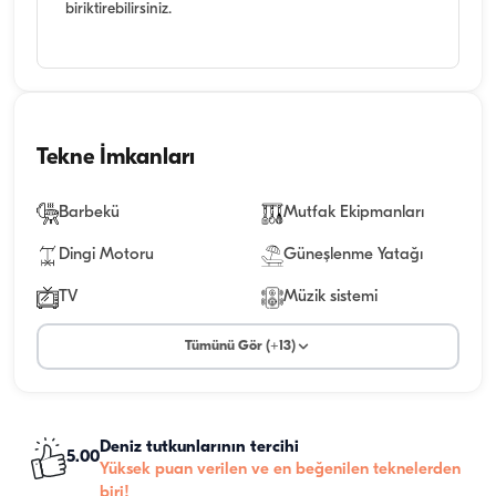
biriktirebilirsiniz.
Tekne İmkanları
Barbekü
Mutfak Ekipmanları
Dingi Motoru
Güneşlenme Yatağı
TV
Müzik sistemi
Tümünü Gör (+13)
Deniz tutkunlarının tercihi
5.00
Yüksek puan verilen ve en beğenilen teknelerden
biri!