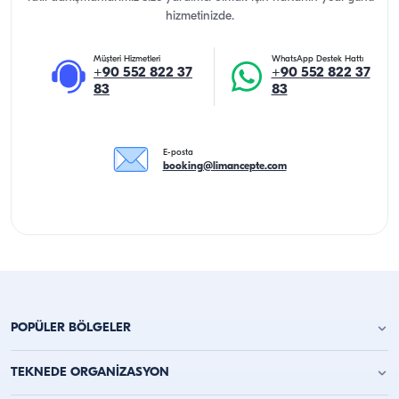
hizmetinizde.
Müşteri Hizmetleri
WhatsApp Destek Hattı
+90 552 822 37
+90 552 822 37
83
83
E-posta
booking@limancepte.com
POPÜLER BÖLGELER
Antalya Yat Kiralama
TEKNEDE ORGANİZASYON
Alanya Yat Kiralama