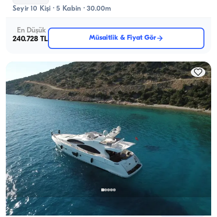
Seyir 10 Kişi · 5 Kabin · 30.00m
En Düşük
Müsaitlik & Fiyat Gör
240.728 TL
Bodrum, Muğla
Yeni tekne