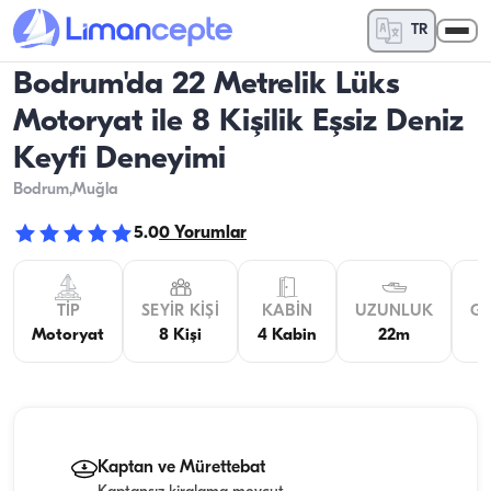
TR
Bodrum'da 22 Metrelik Lüks
Motoryat ile 8 Kişilik Eşsiz Deniz
Keyfi Deneyimi
Bodrum
,Muğla
5.0
0
Yorumlar
TIP
SEYIR KIŞI
KABIN
UZUNLUK
GE
Motoryat
8 Kişi
4 Kabin
22m
Kaptan ve Mürettebat