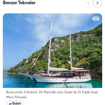
üstlenir.
Benzer Tekneler
maksimum yolcu sayısını ifade eder. Gecelik 
konaklamaları planlarken konaklama kapasitesini 
dikkate almak önemlidir; günlük kiralamalarda ise 
seyir kapasitesi geçerlidir.
Bodrum, Muğla
Yeni tekne
Bodrum'da 5 Kabinli, 30 Metrelik Lüks Gulet ile 10 Kişilik Eşsiz
Mavi Yolculuk
Gulet