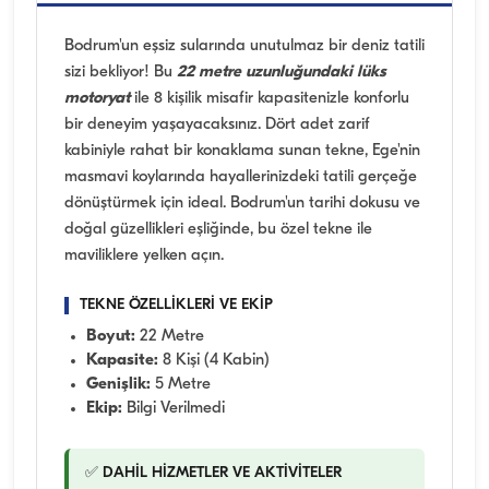
Bodrum'un eşsiz sularında unutulmaz bir deniz tatili
sizi bekliyor! Bu
22 metre uzunluğundaki lüks
motoryat
ile 8 kişilik misafir kapasitenizle konforlu
bir deneyim yaşayacaksınız. Dört adet zarif
kabiniyle rahat bir konaklama sunan tekne, Ege'nin
masmavi koylarında hayallerinizdeki tatili gerçeğe
dönüştürmek için ideal. Bodrum'un tarihi dokusu ve
doğal güzellikleri eşliğinde, bu özel tekne ile
maviliklere yelken açın.
TEKNE ÖZELLİKLERİ VE EKİP
Boyut:
22 Metre
Kapasite:
8 Kişi (4 Kabin)
Genişlik:
5 Metre
Ekip:
Bilgi Verilmedi
✅ DAHİL HİZMETLER VE AKTİVİTELER