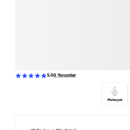
5.0
0
Yorumlar
TIP
Motoryat