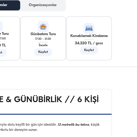
mler
Organizasyonlar
r Turu
Günbatımı Turu
Konaklamalı Kiralama
17:00
17:30
-
21:30
34.320 TL
/
gece
0 TL
İncele
Keşfet
Keşfet
et
E & GÜNÜBİRLİK // 6 KİŞİ
la dolu keyifli bir gün için idealdir.
13 metrelik bu tekne
, küçük
nforlu bir deneyim sunar.