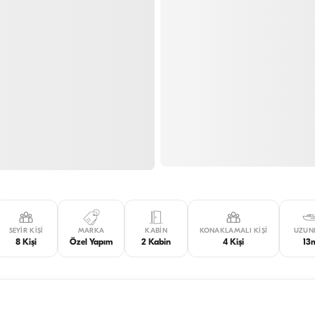
SEYIR KIŞI
MARKA
KABIN
KONAKLAMALI KIŞI
UZUN
8 Kişi
Özel Yapım
2 Kabin
4 Kişi
13