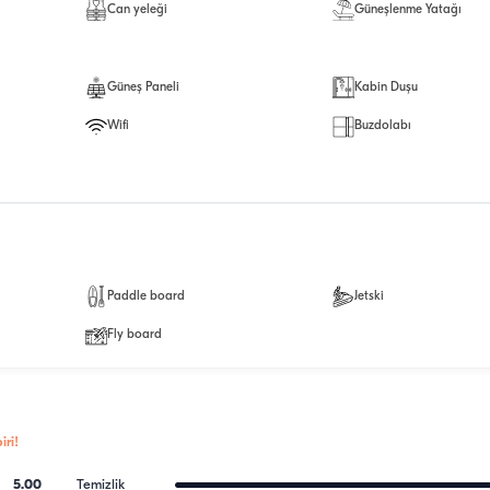
Can yeleği
Güneşlenme Yatağı
Güneş Paneli
Kabin Duşu
Wifi
Buzdolabı
Paddle board
Jetski
Fly board
ri!
5.00
Temizlik