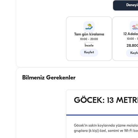
Deneyi
12 Adala
Tam gün kiralama
10:00
-
10:00
-
20:00
28.80
İncele
Keşfet
Keşf
Bilmeniz Gerekenler
GÖCEK: 13 METR
Göcek'in sakin koylarında yüzme molalarıy
gruplara (6 kişi) özel, samimi ve Wi-Fi ko