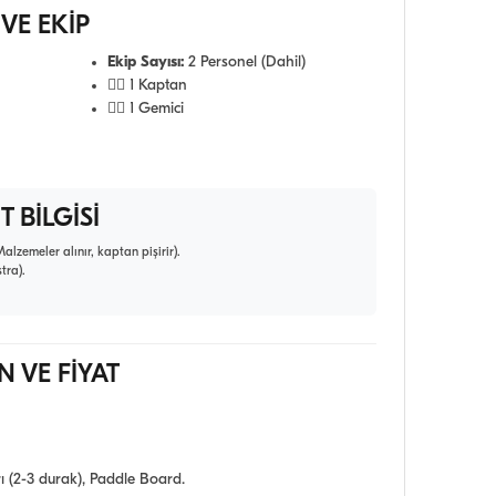
 VE EKİP
Ekip Sayısı:
2 Personel (Dahil)
👨‍✈️ 1 Kaptan
🧑‍✈️ 1 Gemici
T BİLGİSİ
alzemeler alınır, kaptan pişirir).
tra).
 VE FİYAT
 (2-3 durak), Paddle Board.