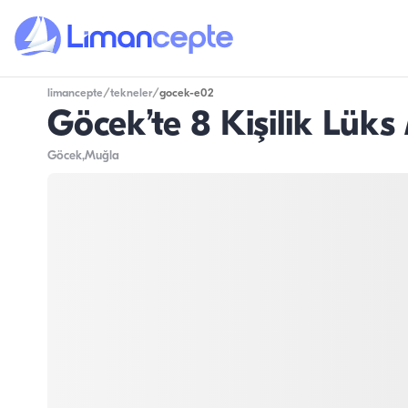
limancepte
/
tekneler
/
gocek-e02
Göcek’te 8 Kişilik Lüks 
Göcek
,Muğla