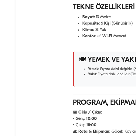
TEKNE ÖZELLİKLERİ
Boyut:
13 Metre
Kapasite:
6 Kişi (Günübirlik)
Klima:
❌ Yok
Konfor:
✅ Wi-Fi Mevcut
🍽️ YEMEK VE YAKI
Yemek:
Fiyata dahil değildir. (M
Yakıt:
Fiyata dahil değildir (Eks
PROGRAM, EKİPMAN
📅 Giriş / Çıkış:
• Giriş:
10:00
• Çıkış:
18:00
🌊 Rota & Ekipman:
Göcek Koyları