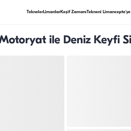
Tekneler
Limanlar
Keşif Zamanı
Tekneni Limancepte'ye
Motoryat ile Deniz Keyfi Si