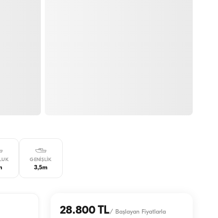
LUK
GENIŞLIK
m
3,5m
28.800 TL
/
Başlayan Fiyatlarla