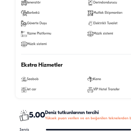
Jeneratör
Derindondurucu
Barbekü
Mutfak Ekipmanları
Güverte Duşu
Elektrikli Tuvalet
Yüzme Platformu
Müzik sistemi
Müzik sistemi
Ekstra Hizmetler
Seabob
Kano
Jet car
VİP Hotel Transfer
Deniz tutkunlarının tercihi
5.00
Yüksek puan verilen ve en beğenilen teknelerden bi
Servis