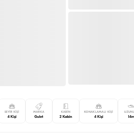
SEYIR KIŞI
MARKA
KABIN
KONAKLAMALI KIŞI
UZUN
4 Kişi
Gulet
2 Kabin
4 Kişi
14