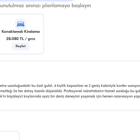
 unutulmaz anınızı planlamaya başlayın
Konaklamalı Kiralama
28.080 TL
/
gece
Keşfet
metre uzunluğundaki bu özel gulet, 4 kişilik kapasitesi ve 2 geniş kabiniyle konfor sunuyor. 
 mutfağı ile her detay özenle düşünüldü. Profesyonel mürettebatın hizmet sunduğu bu gul
ek’in büyüleyici koylarında eşsiz bir deniz deneyimi yaşamak için hemen rezervasyon yap