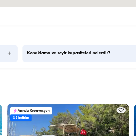
+
Konaklama ve seyir kapasiteleri nelerdir?
ya 
Konaklama kapasitesi bir teknenin gecelik konaklamalarda 
r 
kişiyi ağırlayabileceğini, seyir kapasitesi ise yatın gündüz 
se bu 
gezilerinde taşıyabileceği maksimum yolcu sayısını ifade eder
Gecelik konaklamaları planlarken konaklama kapasitesini 
.
dikkate almak önemlidir; günlük kiralamalarda ise seyir 
kapasitesi geçerlidir.
Anında Rezervasyon
%5 indirim