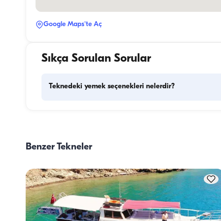
Google Maps'te Aç
Sıkça Sorulan Sorular
Teknedeki yemek seçenekleri nelerdir?
Teknede yemek planlaması iki temel bileşeni içerir: kuman
alışverişi ve yemek hazırlığı. Kumanya konusunda, konukla
alışverişi yapma esnekliğine sahiptirler ancak arzu ederler
Benzer Tekneler
görevi tekne personeline devredebilirler. Yemek hazırlığı 
konusunda ise, mürettebat yemek hazırlığı görevini üstlenir