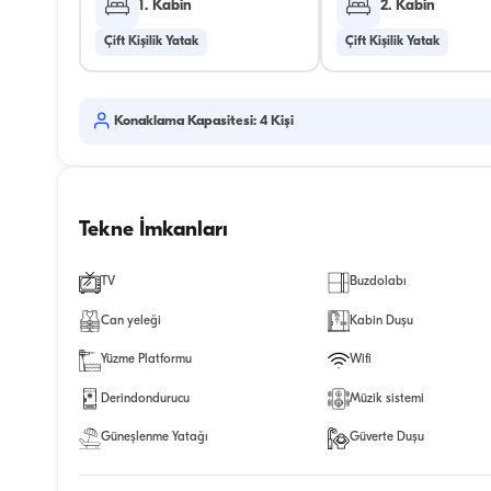
1. Kabin
2. Kabin
Çift Kişilik Yatak
Çift Kişilik Yatak
Konaklama Kapasitesi: 4 Kişi
Tekne İmkanları
TV
Buzdolabı
Can yeleği
Kabin Duşu
Yüzme Platformu
Wifi
Derindondurucu
Müzik sistemi
Güneşlenme Yatağı
Güverte Duşu