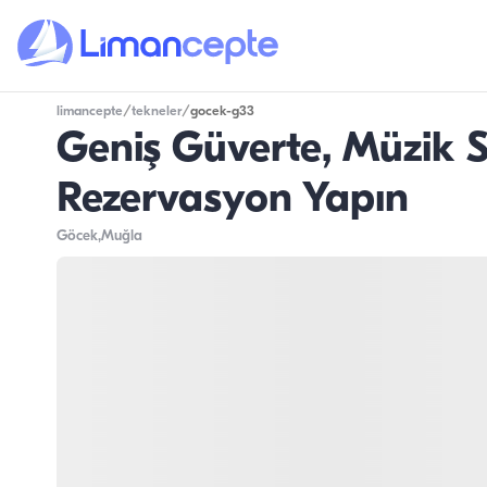
limancepte
/
tekneler
/
gocek-g33
Geniş Güverte, Müzik S
Rezervasyon Yapın
Göcek
,Muğla