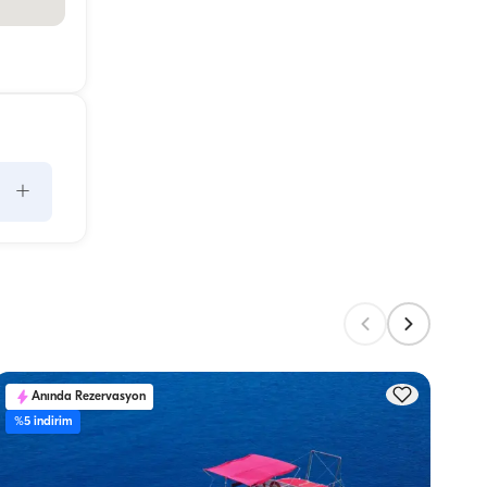
+
kaç 
. 
Anında Rezervasyon
An
%5 indirim
%5 in