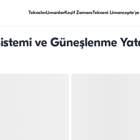
Tekneler
Limanlar
Keşif Zamanı
Tekneni Limancepte'ye
istemi ve Güneşlenme Yat