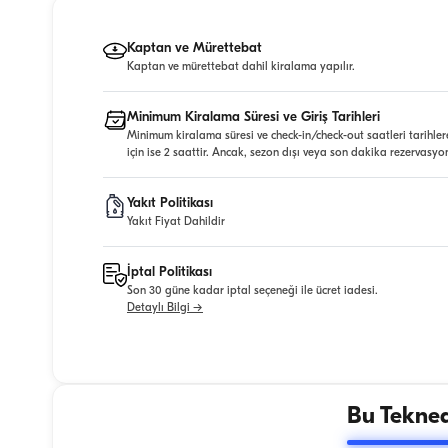
Kaptan ve Mürettebat
Kaptan ve mürettebat dahil kiralama yapılır.
Minimum Kiralama Süresi ve Giriş Tarihleri
Minimum kiralama süresi ve check-in/check-out saatleri tarihler
için ise 2 saattir. Ancak, sezon dışı veya son dakika rezervasyo
Yakıt Politikası
Yakıt Fiyat Dahildir
İptal Politikası
Son 30 güne kadar iptal seçeneği ile ücret iadesi.
Detaylı Bilgi →
Bu Tekned