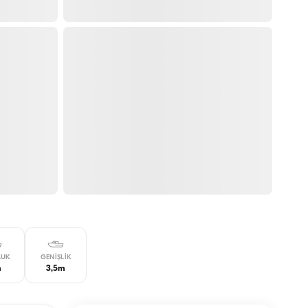
LUK
GENIŞLIK
m
3,5m