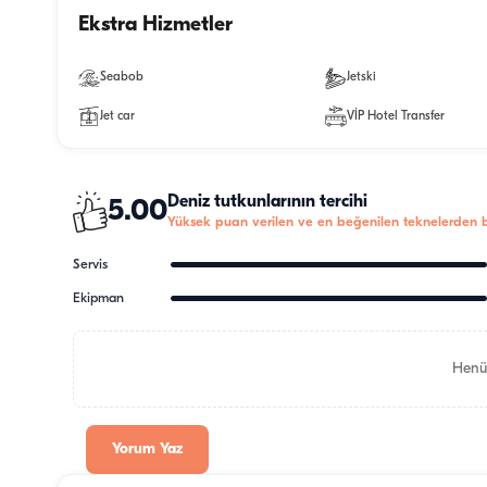
Ekstra Hizmetler
Seabob
Jetski
Jet car
VİP Hotel Transfer
Deniz tutkunlarının tercihi
5.00
Yüksek puan verilen ve en beğenilen teknelerden bi
Servis
Ekipman
Henü
Yorum Yaz