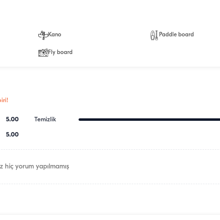
Kano
Paddle board
Fly board
ri!
5.00
Temizlik
5.00
z hiç yorum yapılmamış