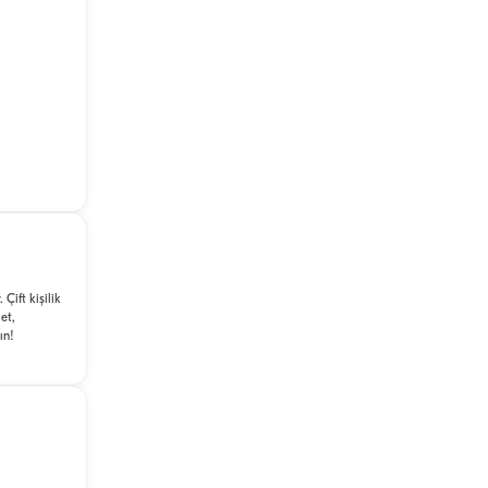
Çift kişilik
et,
ın!