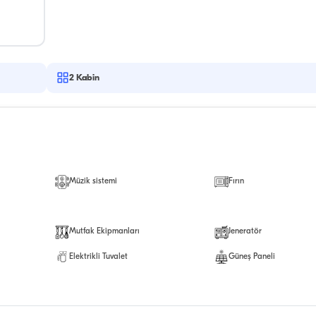
2
Kabin
Müzik sistemi
Fırın
Mutfak Ekipmanları
Jeneratör
Elektrikli Tuvalet
Güneş Paneli