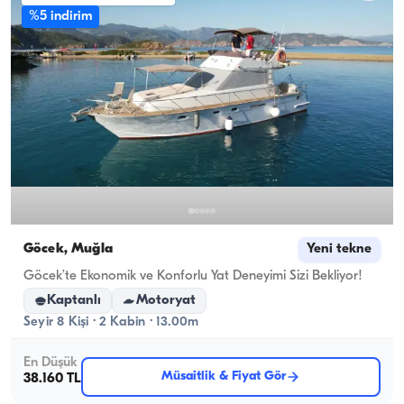
%5 indirim
Göcek, Muğla
Yeni tekne
Göcek’te Ekonomik ve Konforlu Yat Deneyimi Sizi Bekliyor!
Kaptanlı
Motoryat
Seyir 8 Kişi · 2 Kabin · 13.00m
En Düşük
Müsaitlik & Fiyat Gör
38.160 TL