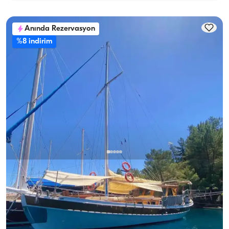
Anında Rezervasyon
%8 indirim
Göcek, Muğla
Yeni tekne
16 Metrelik Lüks Gulet ile Göcek’in Maviliklerinde Huzur Bulun
Kaptanlı
Gulet
Seyir 6 Kişi · 3 Kabin · 16.00m