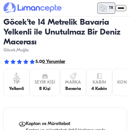
TR
Göcek’te 14 Metrelik Bavaria
Yelkenli ile Unutulmaz Bir Deniz
Macerası
Göcek
,Muğla
5.0
0
Yorumlar
TIP
SEYIR KIŞI
MARKA
KABIN
KONA
Yelkenli
8 Kişi
Bavaria
4 Kabin
Kaptan ve Mürettebat