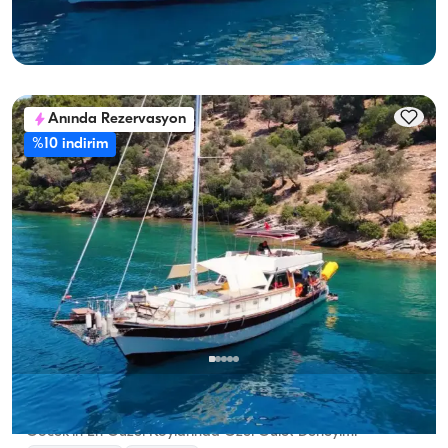
En Düşük
Müsaitlik & Fiyat Gör
36.000 TL
Anında Rezervasyon
%10 indirim
Göcek, Muğla
Yeni tekne
Göcek’in En Güzel Koylarında Özel Gulet Deneyimi