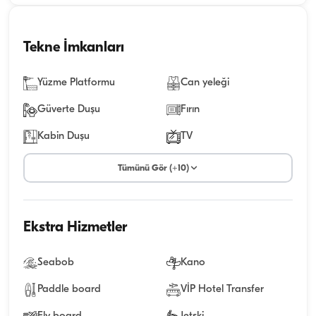
Tekne İmkanları
Yüzme Platformu
Can yeleği
Güverte Duşu
Fırın
Kabin Duşu
TV
Tümünü Gör (+10)
Ekstra Hizmetler
Seabob
Kano
Paddle board
VİP Hotel Transfer