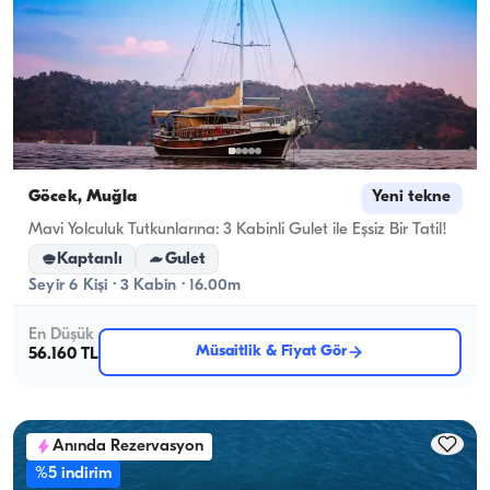
Göcek, Muğla
Yeni tekne
Mavi Yolculuk Tutkunlarına: 3 Kabinli Gulet ile Eşsiz Bir Tatil!
Kaptanlı
Gulet
Seyir 6 Kişi · 3 Kabin · 16.00m
En Düşük
Müsaitlik & Fiyat Gör
56.160 TL
Anında Rezervasyon
%5 indirim