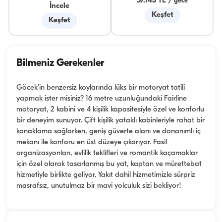
57.143 TL
/
gece
İncele
Keşfet
Keşfet
Bilmeniz Gerekenler
Göcek’in benzersiz koylarında lüks bir motoryat tatili
yapmak ister misiniz? 16 metre uzunluğundaki Fairline
motoryat, 2 kabini ve 4 kişilik kapasitesiyle özel ve konforlu
bir deneyim sunuyor. Çift kişilik yataklı kabinleriyle rahat bir
konaklama sağlarken, geniş güverte alanı ve donanımlı iç
mekanı ile konforu en üst düzeye çıkarıyor. Fasil
organizasyonları, evlilik teklifleri ve romantik kaçamaklar
için özel olarak tasarlanmış bu yat, kaptan ve mürettebat
hizmetiyle birlikte geliyor. Yakıt dahil hizmetimizle sürpriz
masrafsız, unutulmaz bir mavi yolculuk sizi bekliyor!