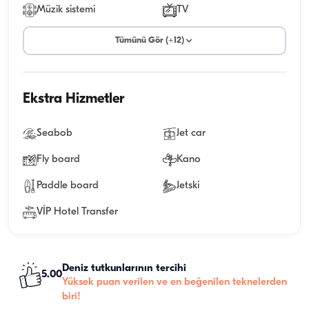
Müzik sistemi
TV
Tümünü Gör (+12)
Ekstra Hizmetler
Seabob
Jet car
Fly board
Kano
Paddle board
Jetski
VİP Hotel Transfer
Deniz tutkunlarının tercihi
5.00
Yüksek puan verilen ve en beğenilen teknelerden
biri!