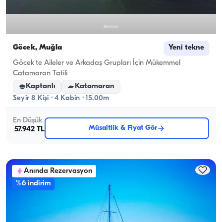
Göcek, Muğla
Yeni tekne
Göcek'te Aileler ve Arkadaş Grupları İçin Mükemmel
Catamaran Tatili
Kaptanlı
Katamaran
Seyir 8 Kişi · 4 Kabin · 15.00m
En Düşük
Müsaitlik & Fiyat Gör
57.942 TL
Anında Rezervasyon
%6 indirim