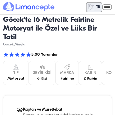
TR
Göcek’te 16 Metrelik Fairline
Motoryat ile Özel ve Lüks Bir
Tatil
Göcek
,Muğla
5.0
0
Yorumlar
TIP
SEYIR KIŞI
MARKA
KABIN
KON
Motoryat
6 Kişi
Fairline
2 Kabin
Kaptan ve Mürettebat