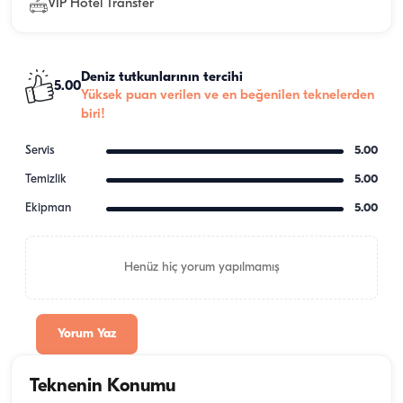
VİP Hotel Transfer
Deniz tutkunlarının tercihi
5.00
Yüksek puan verilen ve en beğenilen teknelerden
biri!
Servis
5.00
Temizlik
5.00
Ekipman
5.00
Henüz hiç yorum yapılmamış
Yorum Yaz
Teknenin Konumu