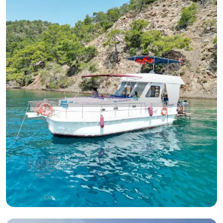
Göcek, Muğla
Yeni tekne
10 Kişilik Seyir Kapasiteli, Mürettebatlı ve Yakıt Dahil Yat Keyfi
Kaptanlı
Tekne
Seyir 10 Kişi · 3 Kabin · 12.00m
En Düşük
Müsaitlik & Fiyat Gör
24.000 TL