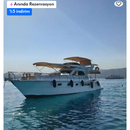
Anında Rezervasyon
%5 indirim
Göcek, Muğla
Yeni tekne
Göcek’te 8 Kişilik Lüks Motoryat ile Deniz Keyfi Sizi Bekliyor!
Kaptanlı
Motoryat
Seyir 8 Kişi · 2 Kabin · 13.00m
En Düşük
Müsaitlik & Fiyat Gör
28.800 TL