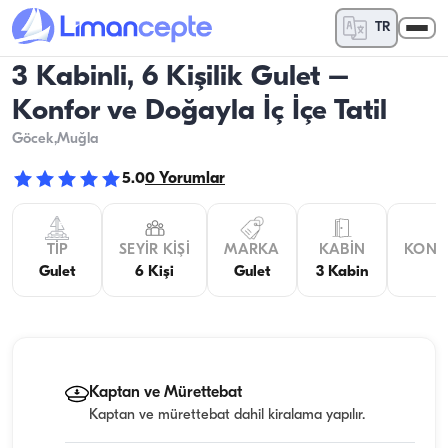
TR
3 Kabinli, 6 Kişilik Gulet –
Konfor ve Doğayla İç İçe Tatil
Göcek
,Muğla
5.0
0
Yorumlar
TIP
SEYIR KIŞI
MARKA
KABIN
KONA
Gulet
6 Kişi
Gulet
3 Kabin
Kaptan ve Mürettebat
Kaptan ve mürettebat dahil kiralama yapılır.