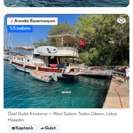
Anında Rezervasyon
%5 indirim
Göcek, Muğla
Yeni tekne
Özel Gulet Kiralama – Mavi Suların Tadını Çıkarın, Lüksü
Hissedin
Kaptanlı
Gulet