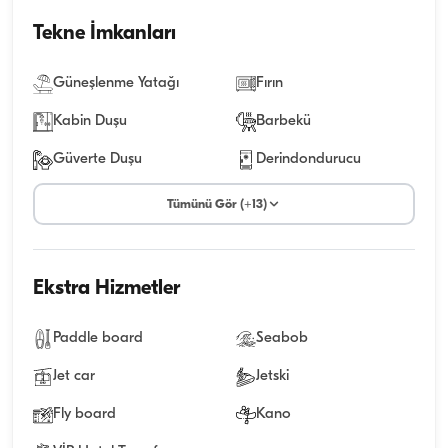
Tekne İmkanları
Güneşlenme Yatağı
Fırın
Kabin Duşu
Barbekü
Güverte Duşu
Derindondurucu
Tümünü Gör (+13)
Ekstra Hizmetler
Paddle board
Seabob
Jet car
Jetski
Fly board
Kano