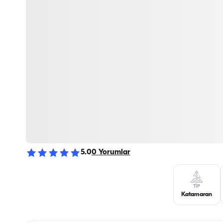
5.0
0
Yorumlar
TIP
Katamaran