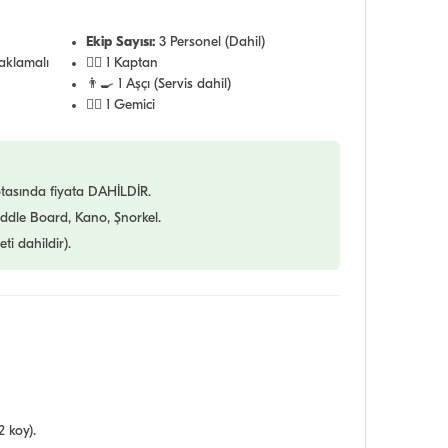
Ekip Sayısı:
3 Personel (Dahil)
aklamalı
👨‍✈️ 1 Kaptan
👨‍🍳 1 Aşçı (Servis dahil)
🧑‍✈️ 1 Gemici
tasında fiyata DAHİLDİR.
ddle Board, Kano, Şnorkel.
eti dahildir).
 koy).