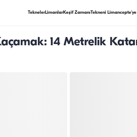
Tekneler
Limanlar
Keşif Zamanı
Tekneni Limancepte'ye
 Kaçamak: 14 Metrelik Kat