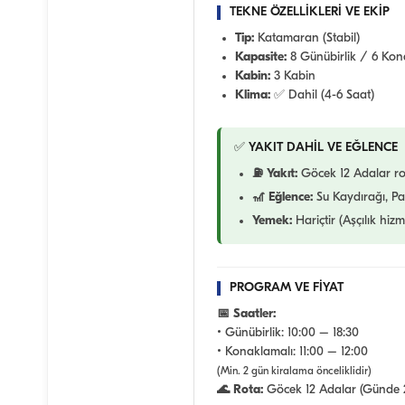
TEKNE ÖZELLİKLERİ VE EKİP
Tip:
Katamaran (Stabil)
Kapasite:
8 Günübirlik / 6 Kon
Kabin:
3 Kabin
Klima:
✅ Dahil (4-6 Saat)
✅ YAKIT DAHİL VE EĞLENCE
⛽ Yakıt:
Göcek 12 Adalar ro
🎢 Eğlence:
Su Kaydırağı, Pa
Yemek:
Hariçtir (Aşçılık hizm
PROGRAM VE FİYAT
📅 Saatler:
• Günübirlik:
10:00 – 18:30
• Konaklamalı:
11:00 – 12:00
(Min. 2 gün kiralama önceliklidir)
🌊 Rota:
Göcek 12 Adalar (Günde 2