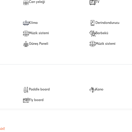
Can yeleği
TV
Klima
Derindondurucu
Müzik sistemi
Barbekü
Güneş Paneli
Müzik sistemi
Paddle board
Kano
Fly board
ri!