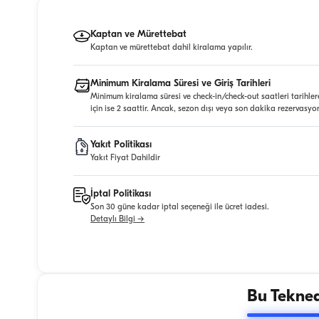
Kaptan ve Mürettebat
Kaptan ve mürettebat dahil kiralama yapılır.
Minimum Kiralama Süresi ve Giriş Tarihleri
Minimum kiralama süresi ve check-in/check-out saatleri tarihler
için ise 2 saattir. Ancak, sezon dışı veya son dakika rezervasyo
Yakıt Politikası
Yakıt Fiyat Dahildir
İptal Politikası
Son 30 güne kadar iptal seçeneği ile ücret iadesi.
Detaylı Bilgi →
Bu Tekned