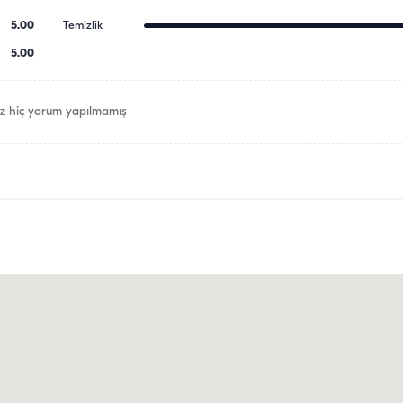
5.00
Temizlik
5.00
z hiç yorum yapılmamış