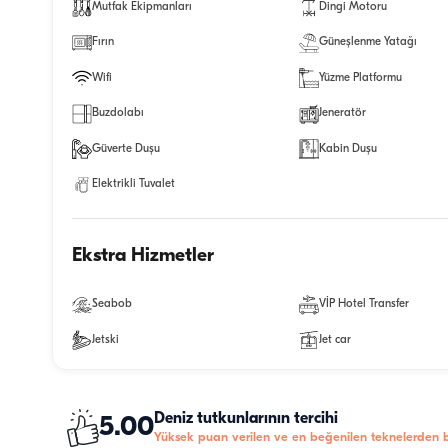
Mutfak Ekipmanları
Dingi Motoru
Fırın
Güneşlenme Yatağı
Wifi
Yüzme Platformu
Buzdolabı
Jeneratör
Güverte Duşu
Kabin Duşu
Elektrikli Tuvalet
Ekstra Hizmetler
Seabob
VİP Hotel Transfer
Jetski
Jet car
Deniz tutkunlarının tercihi
5.00
Yüksek puan verilen ve en beğenilen teknelerden bi