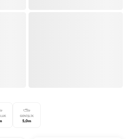
LUK
GENIŞLIK
4m
5,0m