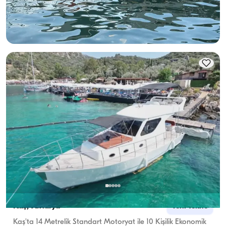
En Düşük
Müsaitlik & Fiyat Gör
21.000 TL
Kaş, Antalya
Yeni tekne
Kaş'ta 14 Metrelik Standart Motoryat ile 10 Kişilik Ekonomik