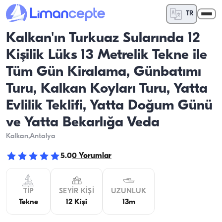
TR
Kalkan'ın Turkuaz Sularında 12
Kişilik Lüks 13 Metrelik Tekne ile
Tüm Gün Kiralama, Günbatımı
Turu, Kalkan Koyları Turu, Yatta
Evlilik Teklifi, Yatta Doğum Günü
ve Yatta Bekarlığa Veda
Kalkan
,Antalya
5.0
0
Yorumlar
TIP
SEYIR KIŞI
UZUNLUK
Tekne
12 Kişi
13m