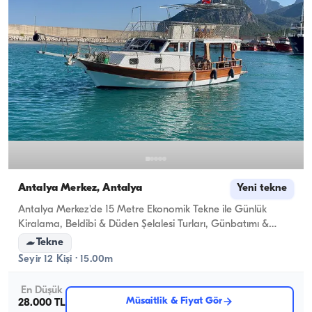
Antalya Merkez, Antalya
Yeni tekne
Antalya Merkez'de 15 Metre Ekonomik Tekne ile Günlük
Kiralama, Beldibi & Düden Şelalesi Turları, Günbatımı &
Yıldönümü Kutlamaları
Tekne
Seyir 12 Kişi · 15.00m
En Düşük
Müsaitlik & Fiyat Gör
28.000 TL