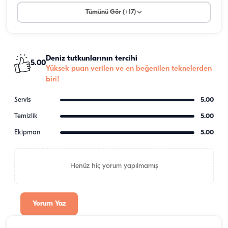
Tümünü Gör (+17)
Deniz tutkunlarının tercihi
5.00
Yüksek puan verilen ve en beğenilen teknelerden
biri!
Servis
5.00
Temizlik
5.00
Ekipman
5.00
Henüz hiç yorum yapılmamış
Yorum Yaz