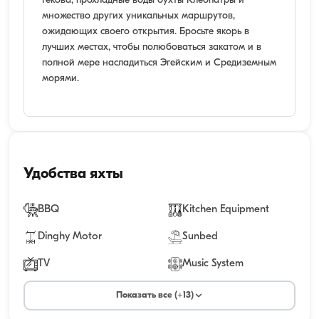
Гёкова, прохладные воды бухты Клеопатры и
множество других уникальных маршрутов,
ожидающих своего открытия. Бросьте якорь в
лучших местах, чтобы полюбоваться закатом и в
полной мере насладиться Эгейским и Средиземным
морями.
Удобства яхты
BBQ
Kitchen Equipment
Dinghy Motor
Sunbed
TV
Music System
Показать все (+13)