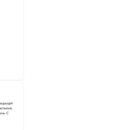
подходит
истемой,
очь. С