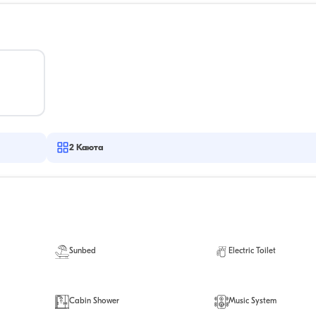
2
Каюта
Sunbed
Electric Toilet
Cabin Shower
Music System