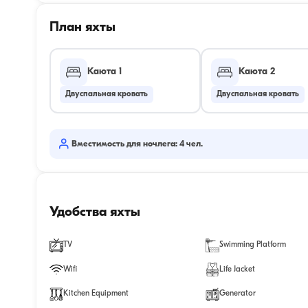
План яхты
Каюта 1
Каюта 2
Двуспальная кровать
Двуспальная кровать
Вместимость для ночлега: 4 чел.
Удобства яхты
TV
Swimming Platform
Wifi
Life Jacket
Kitchen Equipment
Generator