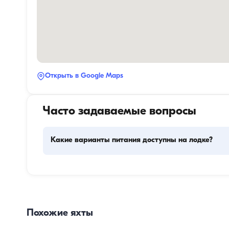
Открыть в Google Maps
Часто задаваемые вопросы
Какие варианты питания доступны на лодке?
Планирование питания на лодке включает два основн
компонента: закупку провизии и приготовление пищи. 
могут сами заняться покупками или поручить эту задачу
команде. Приготовлением пищи занимается экипаж.
Похожие яхты