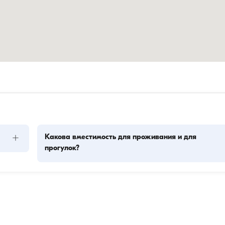
+
Какова вместимость для проживания и для
прогулок?
ых 
Вместимость для проживания означает, сколько человек 
Гости 
лодка может разместить с ночёвкой, а ходовая вместимос
 
— максимальное число пассажиров во время дневных 
прогулок. При планировании ночёвок учитывайте 
вместимость для проживания, а при дневной аренде — 