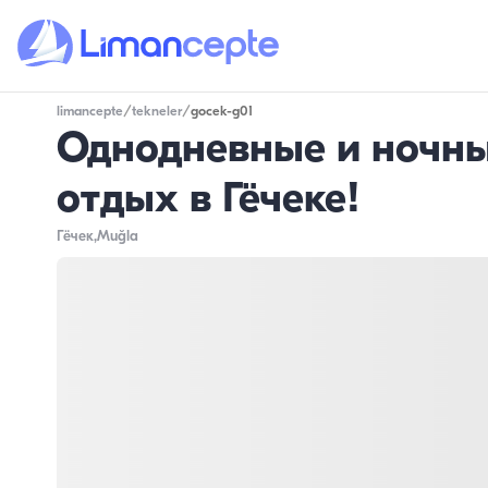
limancepte
/
tekneler
/
gocek-g01
Однодневные и ночны
отдых в Гёчеке!
Гёчек
,Muğla