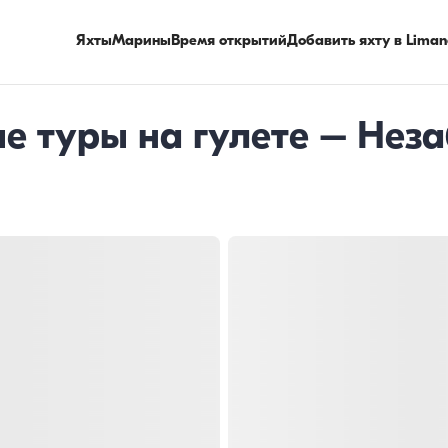
Яхты
Марины
Время открытий
Добавить яхту в Liman
е туры на гулете – Не