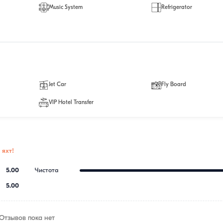
Music System
Refrigerator
Jet Car
Fly Board
VIP Hotel Transfer
 яхт!
5.00
Чистота
5.00
Отзывов пока нет