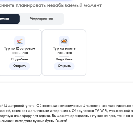
начните планировать незабываемый момент
ления
Мероприятия
Тур по 12 островам
Тур на закате
10:00
-
17:00
17:30
-
21:30
Подробнее
Подробнее
Открыть
Открыть
й 14-метровой гулете! С 2 каютами и вместимостью 4 человека, эта яхта идеально 
ваний, таких как мальчишники и годовщины. Оборудована TV, WiFi, музыкальной с
ртную атмосферу для отдыха. Вы можете арендовать яхту как на день, так и на н
ейчас и исследуйте лучшие бухты Гёчека!