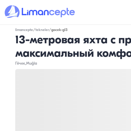
limancepte
/
tekneler
/
gocek-g13
13-метровая яхта с 
максимальный комф
Гёчек
,Muğla