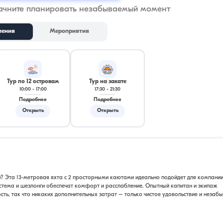
начните планировать незабываемый момент
ления
Мероприятия
Тур по 12 островам
Тур на закате
10:00
-
17:00
17:30
-
21:30
Подробнее
Подробнее
Открыть
Открыть
? Эта 13-метровая яхта с 2 просторными каютами идеально подойдет для компании
истема и шезлонги обеспечат комфорт и расслабление. Опытный капитан и экипаж
сть, так что никаких дополнительных затрат – только чистое удовольствие и неза