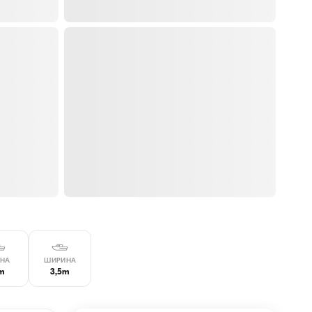
НА
ШИРИНА
3m
3,5m