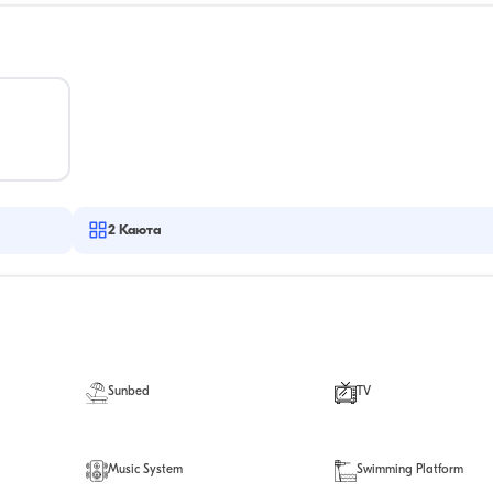
2
Каюта
Sunbed
TV
Music System
Swimming Platform