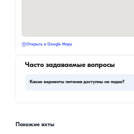
Открыть в Google Maps
Часто задаваемые вопросы
Какие варианты питания доступны на лодке?
Планирование питания на лодке включает два основн
компонента: закупку провизии и приготовление пищи. 
могут сами заняться покупками или поручить эту задачу
команде. Приготовлением пищи занимается экипаж.
Похожие яхты