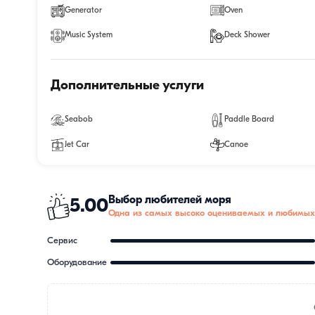
Generator
Oven
Music System
Deck Shower
Дополнительные услуги
Seabob
Paddle Board
Jet Car
Canoe
Выбор любителей моря
5.00
Одна из самых высоко оцениваемых и любимых
Сервис
Оборудование