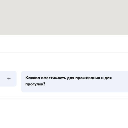
+
Какова вместимость для проживания и для
прогулок?
ых 
Вместимость для проживания означает, сколько человек 
Гости 
лодка может разместить с ночёвкой, а ходовая вместимос
 
— максимальное число пассажиров во время дневных 
прогулок. При планировании ночёвок учитывайте 
вместимость для проживания, а при дневной аренде — 