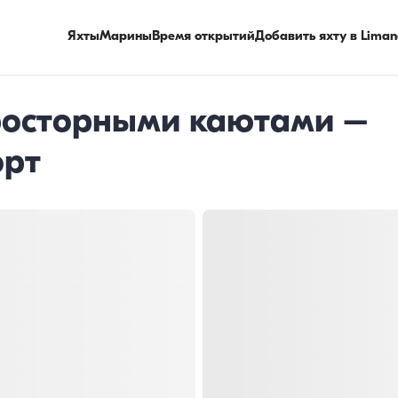
Яхты
Марины
Время открытий
Добавить яхту в Liman
просторными каютами –
орт