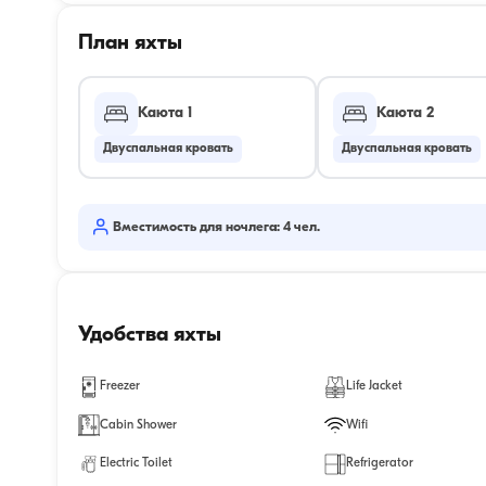
План яхты
Каюта 1
Каюта 2
Двуспальная кровать
Двуспальная кровать
Вместимость для ночлега: 4 чел.
Удобства яхты
Freezer
Life Jacket
Cabin Shower
Wifi
Electric Toilet
Refrigerator