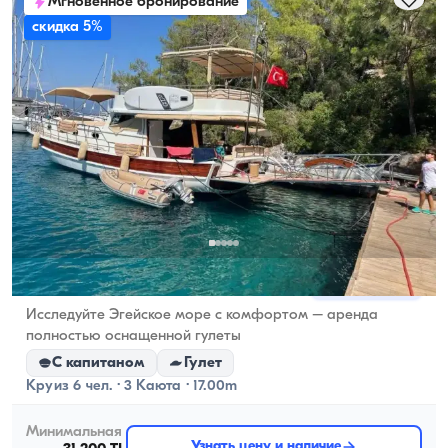
Мгновенное бронирование
скидка 5%
Гёчек, Muğla
Новая лодка
Исследуйте Эгейское море с комфортом – аренда
полностью оснащенной гулеты
С капитаном
Гулет
Круиз 6 чел. · 3 Каюта · 17.00m
Минимальная
Узнать цену и наличие