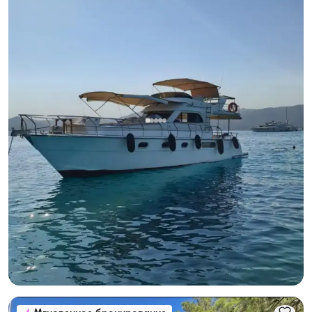
Гёчек, Muğla
Новая лодка
Наслаждайтесь морским приключением на 8-местной
яхте в Гёчеке!
С капитаном
Моторная яхта
Круиз 8 чел. · 2 Каюта · 13.00m
Минимальная
Узнать цену и наличие
28.800 TL