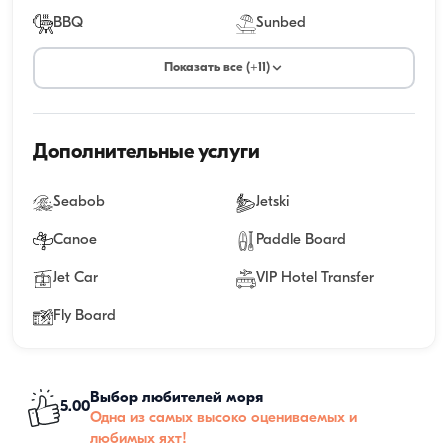
BBQ
Sunbed
Показать все (+11)
Дополнительные услуги
Seabob
Jetski
Canoe
Paddle Board
Jet Car
VIP Hotel Transfer
Fly Board
Выбор любителей моря
5.00
Одна из самых высоко оцениваемых и
любимых яхт!