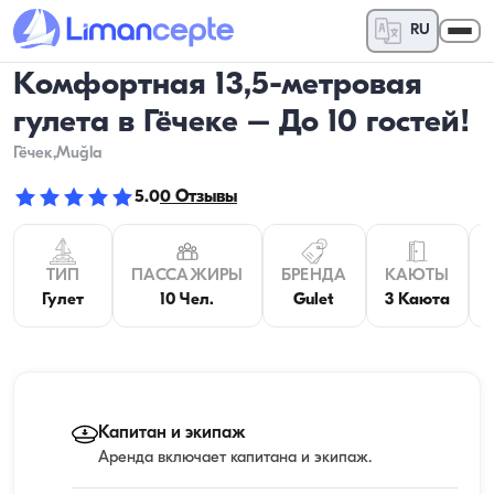
RU
Комфортная 13,5-метровая
гулета в Гёчеке – До 10 гостей!
Гёчек
,Muğla
5.0
0
Отзывы
ТИП
ПАССАЖИРЫ
БРЕНДА
КАЮТЫ
Гулет
10 Чел.
Gulet
3 Каюта
Капитан и экипаж
Аренда включает капитана и экипаж.