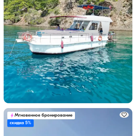
Гёчек, Muğla
Новая лодка
Вместимость 10 человек, экипаж на борту и топливо
включено
С капитаном
Лодка
Круиз 10 чел. · 3 Каюта · 12.00m
Минимальная
Узнать цену и наличие
24.000 TL
Мгновенное бронирование
скидка 5%