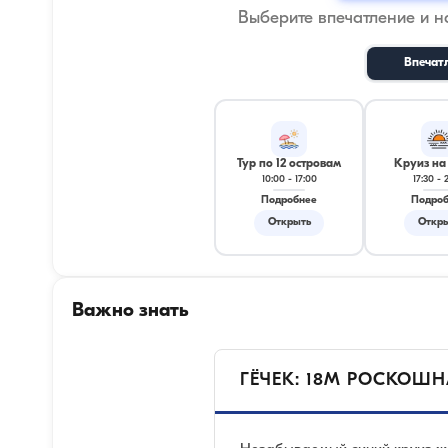
Выберите впечатление и 
Впечат
Тур по 12 островам
Круиз на
10:00
-
17:00
17:30
-
Подробнее
Подро
Открыть
Откр
Важно знать
ГЁЧЕК: 18М РОСКОШН