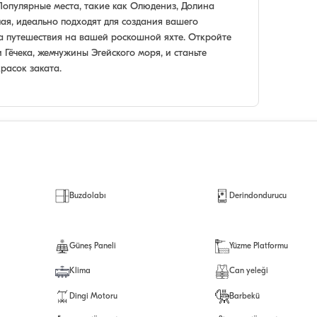
 Популярные места, такие как Олюдениз, Долина
ая, идеально подходят для создания вашего
а путешествия на вашей роскошной яхте. Откройте
 Гёчека, жемчужины Эгейского моря, и станьте
расок заката.
Buzdolabı
Derindondurucu
Güneş Paneli
Yüzme Platformu
Klima
Can yeleği
Dingi Motoru
Barbekü