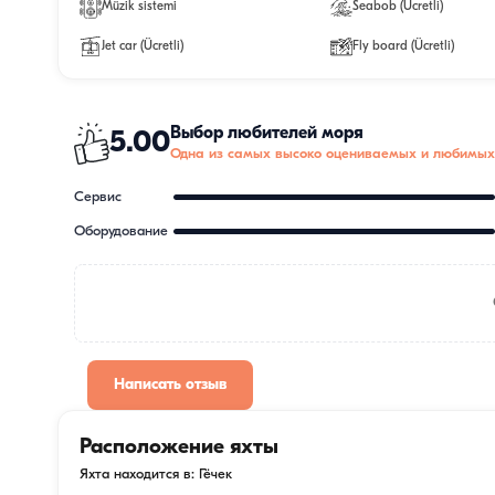
Müzik sistemi
Seabob (Ücretli)
Jet car (Ücretli)
Fly board (Ücretli)
Выбор любителей моря
5.00
Одна из самых высоко оцениваемых и любимых
Сервис
Оборудование
Написать отзыв
Расположение яхты
Яхта находится в: Гёчек