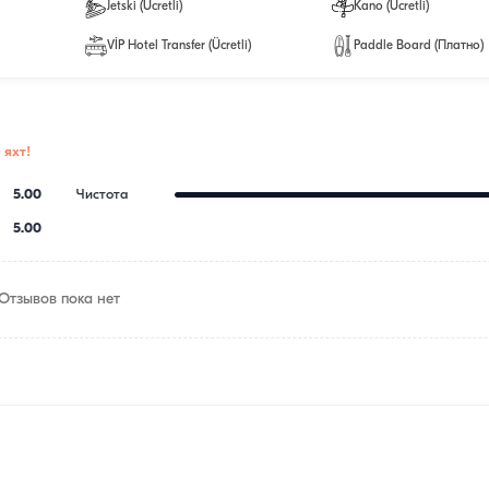
Jetski (Ücretli)
Kano (Ücretli)
VİP Hotel Transfer (Ücretli)
Paddle Board (Платно)
 яхт!
5.00
Чистота
5.00
Отзывов пока нет