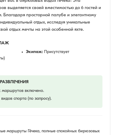
ет вас в бирюзовых водах Гёчека! Эта
ров выделяется своей вместимостью до 6 гостей и
 Благодаря просторной палубе и элегантному
индивидуальный отдых, исследуя уникальные
вой отдых мечты на этой особенной яхте.
ИПАЖ
Экипаж:
Присутствует
ты)
 РАЗВЛЕЧЕНИЯ
х маршрутов включено.
видов спорта (по запросу).
ные маршруты Гёчека, полные спокойных бирюзовых