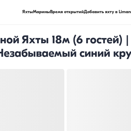
Яхты
Марины
Время открытий
Добавить яхту в Liman
ой Яхты 18м (6 гостей) |
Незабываемый синий кр