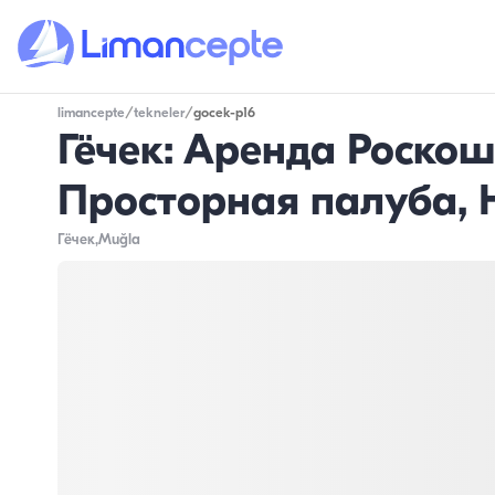
limancepte
/
tekneler
/
gocek-p16
Гёчек: Аренда Роскошн
Просторная палуба, 
Гёчек
,Muğla