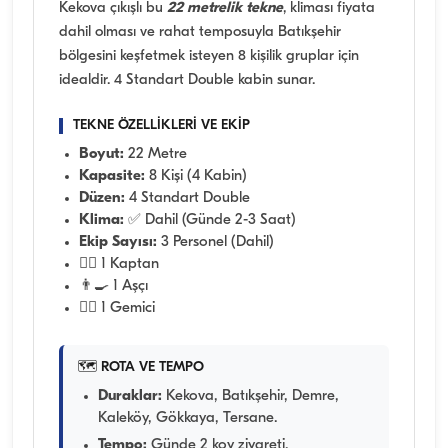
Kekova çıkışlı bu
22 metrelik tekne
, kliması fiyata
dahil olması ve rahat temposuyla Batıkşehir
bölgesini keşfetmek isteyen 8 kişilik gruplar için
idealdir. 4 Standart Double kabin sunar.
TEKNE ÖZELLİKLERİ VE EKİP
Boyut:
22 Metre
Kapasite:
8 Kişi (4 Kabin)
Düzen:
4 Standart Double
Klima:
✅ Dahil (Günde 2-3 Saat)
Ekip Sayısı:
3 Personel (Dahil)
👨‍✈️ 1 Kaptan
👨‍🍳 1 Aşçı
🧑‍✈️ 1 Gemici
🗺️ ROTA VE TEMPO
Duraklar:
Kekova, Batıkşehir, Demre,
Kaleköy, Gökkaya, Tersane.
Tempo:
Günde 2 koy ziyareti.