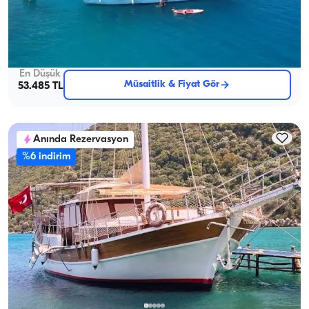
8 Kabinli 16 Kişilik Gulet ile Kekova’nın Saklı Koylarında Keşif
Kaptanlı
Gulet
Seyir 16 Kişi · 8 Kabin · 23.00m
En Düşük
Müsaitlik & Fiyat Gör
53.485 TL
Anında Rezervasyon
%6 indirim