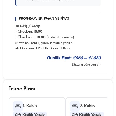
PROGRAM, EKİPMAN VE FİYAT
📅 Giriş / Çıkış:
• Check-in:
15:00
• Check-out:
10:00
(Kahvaltı sonrası)
(Hafta bölünebilir, günlük kiralama yapılır)
🌊 Ekipman:
1 Paddle Board, 1 Kano.
Günlük Fiyat:
€960 – €1.080
(Sezona göre değişir)
Tekne Planı
1. Kabin
2. Kabin
Çift Kişilik Yatak
Çift Kişilik Yatak