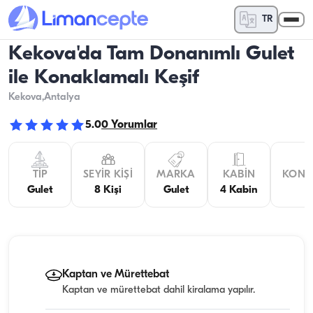
TR
Kekova'da Tam Donanımlı Gulet
ile Konaklamalı Keşif
Kekova
,Antalya
5.0
0
Yorumlar
TIP
SEYIR KIŞI
MARKA
KABIN
KONA
Gulet
8 Kişi
Gulet
4 Kabin
Kaptan ve Mürettebat
Kaptan ve mürettebat dahil kiralama yapılır.