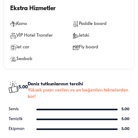
Ekstra Hizmetler
Kano
Paddle board
VİP Hotel Transfer
Jetski
Jet car
Fly board
Seabob
Deniz tutkunlarının tercihi
5.00
Yüksek puan verilen ve en beğenilen teknelerden
biri!
Servis
5.00
Temizlik
5.00
Ekipman
5.00