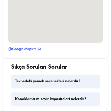
Google Maps'te Aç
Sıkça Sorulan Sorular
+
Teknedeki yemek seçenekleri nelerdir?
Teknede yemek planlaması iki temel bileşeni içerir: 
+
Konaklama ve seyir kapasiteleri nelerdir?
kumanya alışverişi ve yemek hazırlığı. Kumanya 
konusunda, konuklar alışverişi yapma esnekliğine 