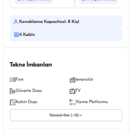
Konaklama Kapasitesi: 8 Kişi
4
Kabin
Tekne İmkanları
Fırın
Jeneratör
Güverte Duşu
TV
Kabin Duşu
Yüzme Platformu
Tümünü Gör (+13)