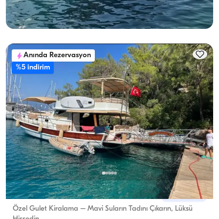
En Düşük
Müsaitlik & Fiyat Gör
28.800 TL
Anında Rezervasyon
%5 indirim
Göcek, Muğla
Yeni tekne
Özel Gulet Kiralama – Mavi Suların Tadını Çıkarın, Lüksü