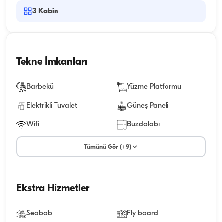
3
Kabin
Tekne İmkanları
Barbekü
Yüzme Platformu
Elektrikli Tuvalet
Güneş Paneli
Wifi
Buzdolabı
Tümünü Gör (+9)
Ekstra Hizmetler
Seabob
Fly board