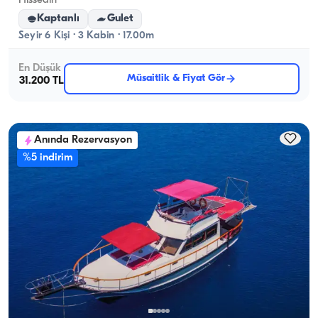
Hissedin
Kaptanlı
Gulet
Seyir 6 Kişi · 3 Kabin · 17.00m
En Düşük
Müsaitlik & Fiyat Gör
31.200 TL
Anında Rezervasyon
%5 indirim