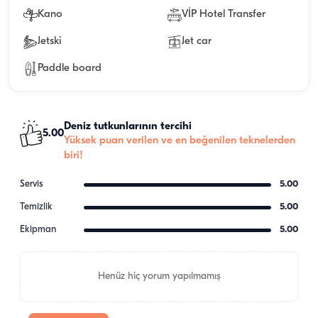
Kano
VİP Hotel Transfer
Jetski
Jet car
Paddle board
Deniz tutkunlarının tercihi
5.00
Yüksek puan verilen ve en beğenilen teknelerden
biri!
Servis
5.00
Temizlik
5.00
Ekipman
5.00
Henüz hiç yorum yapılmamış