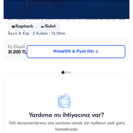
Göcek, Muğla
Yeni tekne
Çift Kişilik Yataklı 2 Kabin: Romantik ve Huzurlu Bir Deniz Turu
Kaptanlı
Gulet
Seyir 8 Kişi · 2 Kabin · 13.00m
En Düşük
Müsaitlik & Fiyat Gör
31.200 TL
Yardıma mı ihtiyacınız var?
Tatil danışmanlarımız size yardımcı olmak için haftanın yedi günü
hizmetinizde.