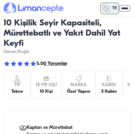
TR
10 Kişilik Seyir Kapasiteli,
Mürettebatlı ve Yakıt Dahil Yat
Keyfi
Göcek
,Muğla
5.0
0
Yorumlar
TIP
SEYIR KIŞI
MARKA
KABIN
KO
Tekne
10 Kişi
Özel Yapım
3 Kabin
Kaptan ve Mürettebat