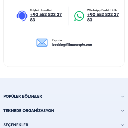
Müşteri Hizmetleri
WhatsApp Destek Hattı
+90 552 822 37
+90 552 822 37
83
83
E-posta
booking@limancepte.com
POPÜLER BÖLGELER
Antalya Yat Kiralama
TEKNEDE ORGANİZASYON
Alanya Yat Kiralama
Kemer Yat Kiralama
Teknede Doğum Günü Partisi
SEÇENEKLER
Kaş Tekne Kiralama