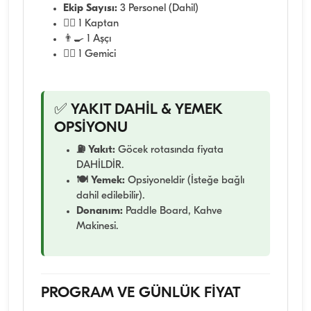
Ekip Sayısı:
3 Personel (Dahil)
👨‍✈️ 1 Kaptan
👨‍🍳 1 Aşçı
🧑‍✈️ 1 Gemici
✅ YAKIT DAHİL & YEMEK
OPSİYONU
⛽ Yakıt:
Göcek rotasında fiyata
DAHİLDİR.
🍽️ Yemek:
Opsiyoneldir (İsteğe bağlı
dahil edilebilir).
Donanım:
Paddle Board, Kahve
Makinesi.
PROGRAM VE GÜNLÜK FİYAT