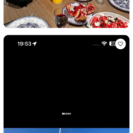
Seyir 12 Kişi · 6 Kabin · 13.65m
En Düşük
Müsaitlik & Fiyat Gör
119.613 TL
Fethiye, Muğla
Yeni tekne