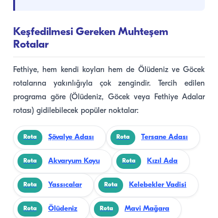
Keşfedilmesi Gereken Muhteşem
Rotalar
Fethiye, hem kendi koyları hem de Ölüdeniz ve Göcek
rotalarına yakınlığıyla çok zengindir. Tercih edilen
programa göre (Ölüdeniz, Göcek veya Fethiye Adalar
rotası) gidilebilecek popüler noktalar:
Şövalye Adası
Tersane Adası
Rota
Rota
Akvaryum Koyu
Kızıl Ada
Rota
Rota
Yassıcalar
Kelebekler Vadisi
Rota
Rota
Ölüdeniz
Mavi Mağara
Rota
Rota