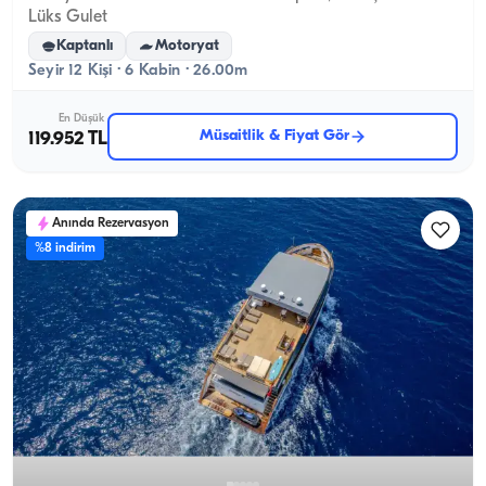
Lüks Gulet
Kaptanlı
Motoryat
Seyir 12 Kişi · 6 Kabin · 26.00m
En Düşük
Müsaitlik & Fiyat Gör
119.952 TL
Anında Rezervasyon
%8 indirim