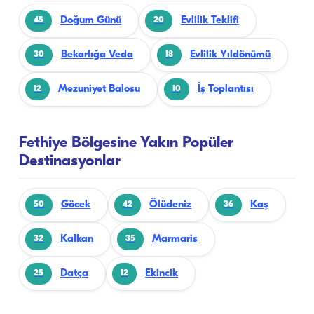
Doğum Günü
Evlilik Teklifi
45
20
Bekarlığa Veda
Evlilik Yıldönümü
30
18
Mezuniyet Balosu
İş Toplantısı
12
10
Fethiye Bölgesine Yakın Popüler
Destinasyonlar
Göcek
Ölüdeniz
Kaş
50
42
36
Kalkan
Marmaris
32
35
Datça
Ekincik
25
12