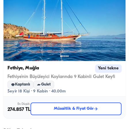
Fethiye, Muğla
Yeni tekne
Fethiye’nin Büyüleyici Koylarında 9 Kabinli Gulet Keyfi
Kaptanlı
Gulet
Seyir 18 Kişi · 9 Kabin · 40.00m
En Düşük
Müsaitlik & Fiyat Gör
274.857 TL