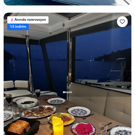
Anında rezervasyon
%5 indirim
Fethiye, Muğla
Yeni tekne
Fethiye'de 2023 Model Katamaran Kiralama | Bali 4.6
5+1 Kabinli
Katamaran