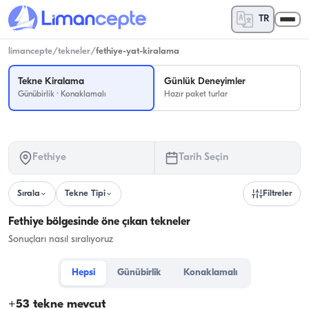
TR
limancepte
/
tekneler
/
fethiye-yat-kiralama
Tekne Kiralama
Günlük Deneyimler
Günübirlik · Konaklamalı
Hazır paket turlar
Fethiye
Tarih Seçin
Sırala
Tekne Tipi
Filtreler
Fethiye bölgesinde öne çıkan tekneler
Sonuçları nasıl sıralıyoruz
Hepsi
Günübirlik
Konaklamalı
+
53
tekne mevcut