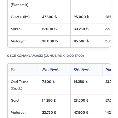
(Ekonomik)
Gulet (Lüks)
47.500 ₺
95.000 ₺
285.00
Yelkenli
19.000 ₺
33.250 ₺
66.500
Motoryat
38.000 ₺
85.500 ₺
380.00
GECE KONAKLAMASIZ (GÜNÜBIRLIK 10:00-17:00)
Tür
Min. Fiyat
Ort. Fiyat
Maks. F
Özel Tekne
7.600 ₺
14.250 ₺
23.750 
(Küçük)
Gulet
14.250 ₺
28.500 ₺
57.000
Motoryat
23.750 ₺
47.500 ₺
142.50