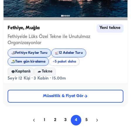
Fethiye, Muğla
Yeni tekne
Fethiye'de Lüks Özel Tekne ile Unutulmaz
Organizasyonlar
Fethiye Koylar Turu
12 Adalar Turu
Tam gün kiralama
+5 paket daha
Kaptanlı
Tekne
Seyir 12 Kişi · 3 Kabin · 15.00m
Müsaitlik & Fiyat Gör
1
2
3
4
5