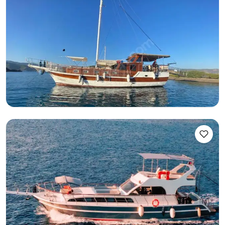
6 Kişilik Konforlu Standart Tekne ile Fethiye'nin Saklı
Koylarında Huzurlu Bir Gün
Konaklamalı Kiralama
Gulet
Seyir 6 Kişi · 3 Kabin · 16.00m
En Düşük
Müsaitlik & Fiyat Gör
51.610 TL