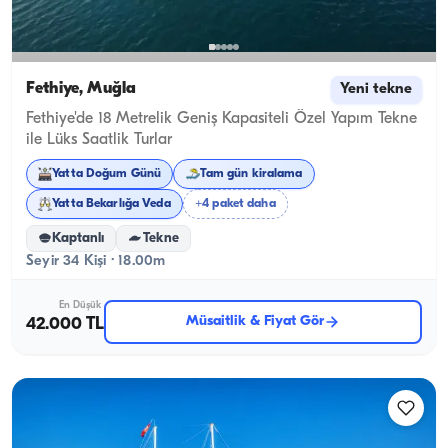
Fethiye, Muğla
Yeni tekne
Fethiye'de 18 Metrelik Geniş Kapasiteli Özel Yapım Tekne
ile Lüks Saatlik Turlar
Yatta Doğum Günü
Tam gün kiralama
Yatta Bekarlığa Veda
+4 paket daha
Kaptanlı
Tekne
Seyir 34 Kişi · 18.00m
En Düşük
Müsaitlik & Fiyat Gör
42.000 TL