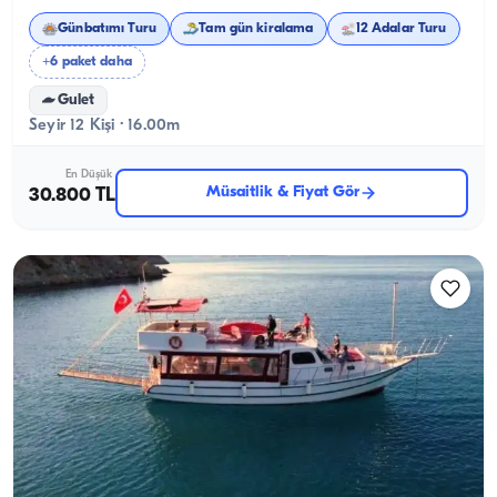
Günbatımı Turu
Tam gün kiralama
12 Adalar Turu
+6 paket daha
Gulet
Seyir 12 Kişi · 16.00m
En Düşük
Müsaitlik & Fiyat Gör
30.800 TL