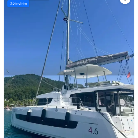
%5 indirim
Fethiye, Muğla
Yeni tekne
Fethiye'de Bali 4.6 Katamaran Kiralama | 2025 Model
5+1 Kabin
Kaptanlı
Katamaran
Seyir 12 Kişi · 6 Kabin · 13.65m
En Düşük
Müsaitlik & Fiyat Gör
119.613 TL