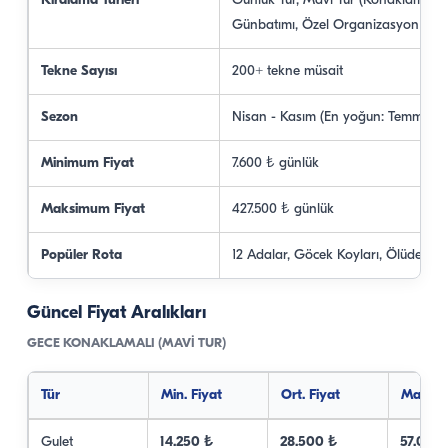
Kiralama Türleri
Günlük Tur, Mavi Tur (Konaklamalı),
Günbatımı, Özel Organizasyon
Tekne Sayısı
200+ tekne müsait
Sezon
Nisan - Kasım (En yoğun: Temmuz-A
Minimum Fiyat
7.600 ₺ günlük
Maksimum Fiyat
427.500 ₺ günlük
Popüler Rota
12 Adalar, Göcek Koyları, Ölüdeniz
Güncel Fiyat Aralıkları
GECE KONAKLAMALI (MAVI TUR)
Tür
Min. Fiyat
Ort. Fiyat
Maks. F
Gulet
14.250 ₺
28.500 ₺
57.000